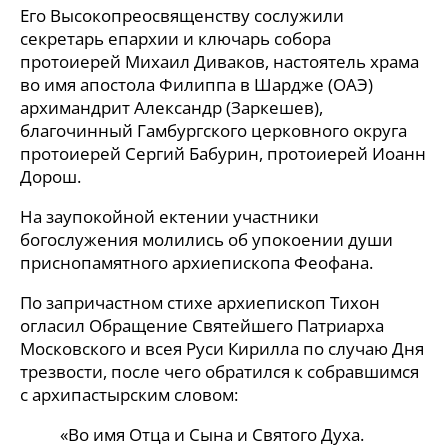
Его Высокопреосвященству сослужили
секретарь епархии и ключарь собора
протоиерей Михаил Диваков, настоятель храма
во имя апостола Филиппа в Шардже (ОАЭ)
архимандрит Александр (Заркешев),
благочинный Гамбургского церковного округа
протоиерей Сергий Бабурин, протоиерей Иоанн
Дорош.
На заупокойной ектении участники
богослужения молились об упокоении души
приснопамятного архиепископа Феофана.
По запричастном стихе архиепископ Тихон
огласил Обращение Святейшего Патриарха
Московского и всея Руси Кирилла по случаю Дня
трезвости, после чего обратился к собравшимся
с архипастырским словом:
«Во имя Отца и Сына и Святого Духа.