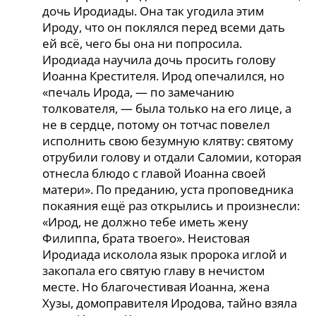
дочь Иродиады. Она так угодила этим
Ироду, что он поклялся перед всеми дать
ей всё, чего бы она ни попросила.
Иродиада научила дочь просить голову
Иоанна Крестителя. Ирод опечалился, но
«печаль Ирода, — по замечанию
толкователя, — была только на его лице, а
не в сердце, потому он тотчас повелел
исполнить свою безумную клятву: святому
отрубили голову и отдали Саломии, которая
отнесла блюдо с главой Иоанна своей
матери». По преданию, уста проповедника
покаяния ещё раз открылись и произнесли:
«Ирод, не должно тебе иметь жену
Филиппа, брата твоего». Неистовая
Иродиада исколола язык пророка иглой и
закопала его святую главу в нечистом
месте. Но благочестивая Иоанна, жена
Хузы, домоправителя Иродова, тайно взяла