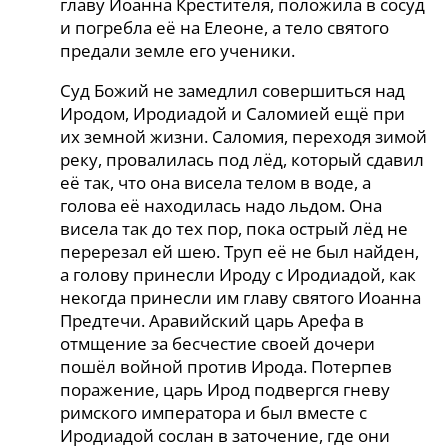
главу Иоанна Крестителя, положила в сосуд
и погребла её на Елеоне, а тело святого
предали земле его ученики.
Суд Божий не замедлил совершиться над
Иродом, Иродиадой и Саломией ещё при
их земной жизни. Саломия, переходя зимой
реку, провалилась под лёд, который сдавил
её так, что она висела телом в воде, а
голова её находилась надо льдом. Она
висела так до тех пор, пока острый лёд не
перерезал ей шею. Труп её не был найден,
а голову принесли Ироду с Иродиадой, как
некогда принесли им главу святого Иоанна
Предтечи. Аравийский царь Арефа в
отмщение за бесчестие своей дочери
пошёл войной против Ирода. Потерпев
поражение, царь Ирод подвергся гневу
римского императора и был вместе с
Иродиадой сослан в заточение, где они