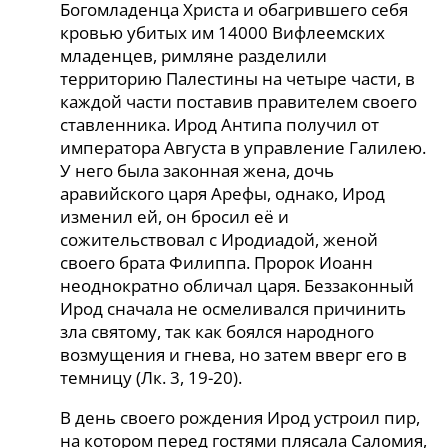
Богомладенца Христа и обагрившего себя
кровью убитых им 14000 Вифлеемских
младенцев, римляне разделили
территорию Палестины на четыре части, в
каждой части поставив правителем своего
ставленника. Ирод Антипа получил от
императора Августа в управление Галилею.
У него была законная жена, дочь
аравийского царя Арефы, однако, Ирод
изменил ей, он бросил её и
сожительствовал с Иродиадой, женой
своего брата Филиппа. Пророк Иоанн
неоднократно обличал царя. Беззаконный
Ирод сначала не осмеливался причинить
зла святому, так как боялся народного
возмущения и гнева, но затем вверг его в
темницу (Лк. 3, 19-20).
В день своего рождения Ирод устроил пир,
на котором перед гостями плясала Саломия,