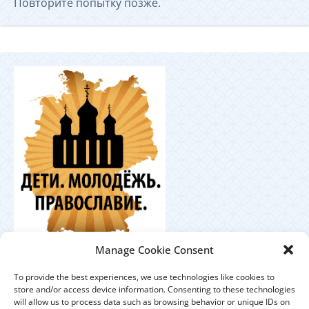
Повторите попытку позже.
Координационный
Manage Cookie Consent
центр по работе с православной молодёжью в
Германии
To provide the best experiences, we use technologies like cookies to
store and/or access device information. Consenting to these technologies
will allow us to process data such as browsing behavior or unique IDs on