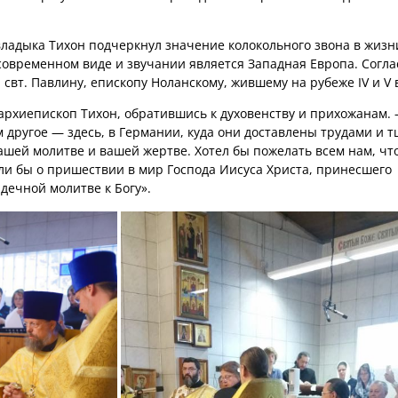
ладыка Тихон подчеркнул значение колокольного звона в жизн
 современном виде и звучании является Западная Европа. Согла
вт. Павлину, епископу Ноланскому, жившему на рубеже IV и V 
 архиепископ Тихон, обратившись к духовенству и прихожанам.
м другое — здесь, в Германии, куда они доставлены трудами и 
ашей молитве и вашей жертве. Хотел бы пожелать всем нам, чт
ли бы о пришествии в мир Господа Иисуса Христа, принесшего
дечной молитве к Богу».