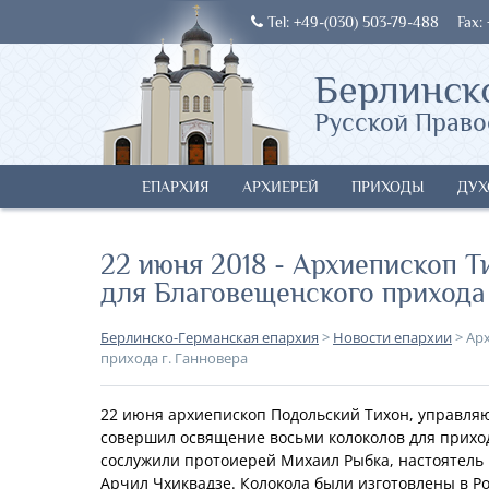
Tel: +49-(030) 503-79-488
Fax:
Берлинск
Русской Право
ЕПАРХИЯ
АРХИЕРЕЙ
ПРИХОДЫ
ДУХ
22 июня 2018 - Архиепископ 
для Благовещенского прихода 
Берлинско-Германская епархия
>
Новости епархии
>
Ар
прихода г. Ганновера
22 июня архиепископ Подольский Тихон, управляю
совершил освящение восьми колоколов для прихо
сослужили протоиерей Михаил Рыбка, настоятель
Арчил Чхиквадзе. Колокола были изготовлены в Р