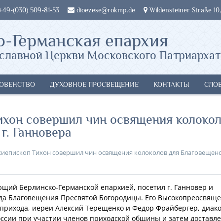
 +49-(030) 509-81-53
dioezese@rokmp.de
Wildensteiner Straße 10,
о-Германская епархия
славной Церкви Московского Патриархат
ОВЕНСТВО
ДУХОВНОЕ ПРОСВЕЩЕНИЕ
КОНТАКТЫ
СЛО
Тихон совершил чин освящения колоко
г. Ганновера
хиепископ Тихон совершил чин освящения колоколов для Благовещен
щий Берлинско-Германской епархией, посетил г. Ганновер и
да Благовещения Пресвятой Богородицы. Его Высокопреосвяще
 прихода, иереи Алексий Терещенко и Федор Фрайбергер, диак
оссии при участии членов приходской общины и затем доставл