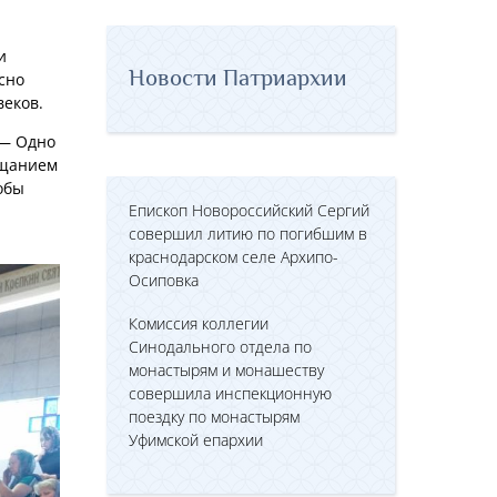
и
Новости Патриархии
сно
веков.
 — Одно
тщанием
обы
Епископ Новороссийский Сергий
совершил литию по погибшим в
краснодарском селе Архипо-
Осиповка
Комиссия коллегии
Синодального отдела по
монастырям и монашеству
совершила инспекционную
поездку по монастырям
Уфимской епархии