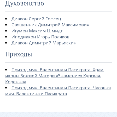
Духовенство
Диакон Сергий Гофсец
Священник Димитрий Максимович
Игумен Максим Шмидт
Иподиакон Игорь Поляков
Диакон Димитрий Марьяскин
Приходы
Приход мчч. Валентина и Пасикрата. Храм
иконы Божией Матери «Знамение» Курская-
Коренная
Приход мчч. Валентина и Пасикрата. Часовня
мчч. Валентина и Пасикрата