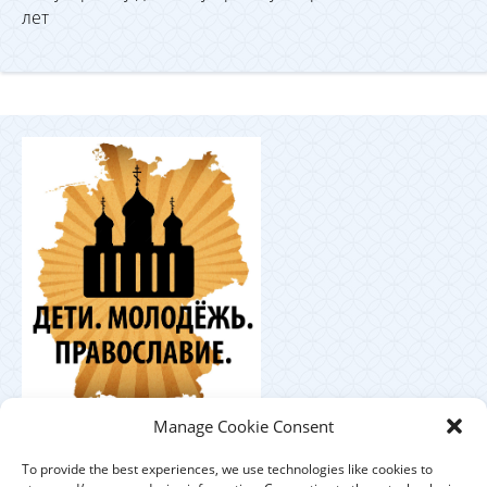
лет
Координационный
Manage Cookie Consent
центр по работе с православной молодёжью в
Германии
To provide the best experiences, we use technologies like cookies to