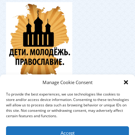
Координационный
Manage Cookie Consent
центр по работе с православной молодёжью в
Германии
To provide the best experiences, we use technologies like cookies to
store and/or access device information. Consenting to these technologies
will allow us to process data such as browsing behavior or unique IDs on
this site. Not consenting or withdrawing consent, may adversely affect
certain features and functions.
ЕПАРХИЯ
ПРИХОДЫ
ДУХОВЕНСТВО
Accept