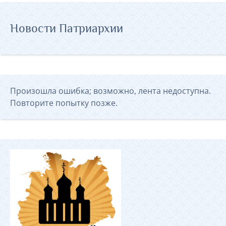
Новости Патриархии
Произошла ошибка; возможно, лента недоступна.
Повторите попытку позже.