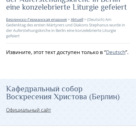
eine konzelebrierte Liturgie gefeiert
Берлинско-Германская епархия
>
Aktuell
>
(Deutsch) Am
Gedenktag des ersten Märtyrers und Diakons Stephanus wurde in
der Auferstehungskirche in Berlin eine konzelebrierte Liturgie
gefeiert
Извините, этот техт доступен только в “
Deutsch
”.
Кафедральный собор
Воскресения Христова (Берлин)
Официальный сайт