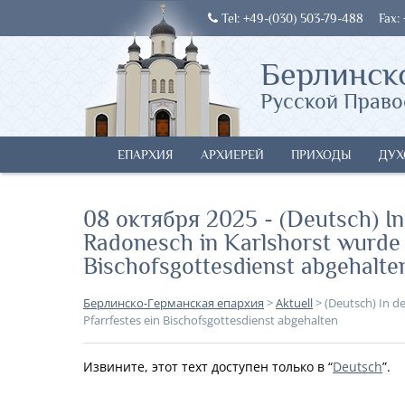
Tel: +49-(030) 503-79-488
Fax:
Берлинск
Русской Право
ЕПАРХИЯ
АРХИЕРЕЙ
ПРИХОДЫ
ДУХ
08 октября 2025 - (Deutsch) In
Radonesch in Karlshorst wurde a
Bischofsgottesdienst abgehalte
Берлинско-Германская епархия
>
Aktuell
>
(Deutsch) In d
Pfarrfestes ein Bischofsgottesdienst abgehalten
Извините, этот техт доступен только в “
Deutsch
”.