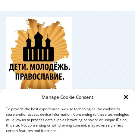
Координационный
Manage Cookie Consent
центр по работе с православной молодёжью в
Германии
To provide the best experiences, we use technologies like cookies to
store and/or access device information. Consenting to these technologies
will allow us to process data such as browsing behavior or unique IDs on
this site. Not consenting or withdrawing consent, may adversely affect
certain features and functions.