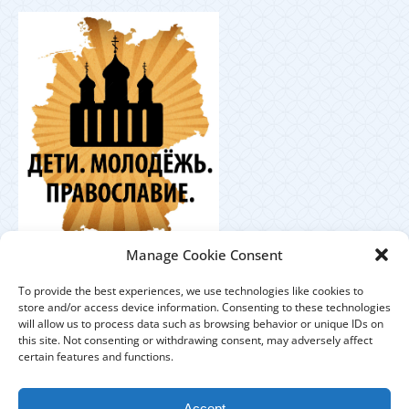
Координационный
Manage Cookie Consent
центр по работе с православной молодёжью в
Германии
To provide the best experiences, we use technologies like cookies to
store and/or access device information. Consenting to these technologies
will allow us to process data such as browsing behavior or unique IDs on
this site. Not consenting or withdrawing consent, may adversely affect
certain features and functions.
ЕПАРХИЯ
ПРИХОДЫ
ДУХОВЕНСТВО
Accept