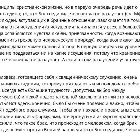
инципы христианской жизни, но в первую очередь речь идет о
ь едина; то, что Бог соединил, человек да не разлучает (см. Мф
х людей, вступающих в брачные отношения, заключается в том,
чинаются искушения (а искушения начинаются у всех, в больше
гда ослабляются чувства любви, привязанности, когда возникаю
изменить греховную человеческую природу), когда возникают в
ужно давать моментальный отпор. В первую очередь на уровне
чае не поддаваться ни на какие искушения, потому что хранени
ого человек да не разлучает. А если в этом разлучении участвуе
человека, готовящего себя к священническому служению, очень
нарии и академии, которому приходилось и исповедовать ребят
. Всегда есть большие трудности. Допустим, выбор между
 чувства) и некой подсознательной мыслью: а тот ли это челове
ть? Вот здесь, конечно, было бы очень полезно и важно, чтоб
 подобного рода случаям, Чтобы они находили правильные сло
ограничивались формулами, почерпнутыми из курсов нравстве
яли, что такое брак, что происходит с человеком, когда брак
 где он идет против Божией заповеди «что Бог соединил, челов