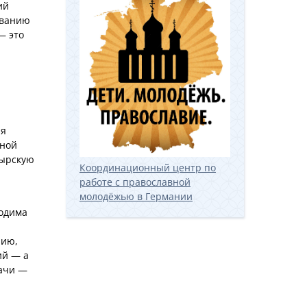
ий
ованию
— это
ия
нной
тырскую
Координационный центр по
работе с православной
молодёжью в Германии
ходима
нию,
ий — а
дачи —