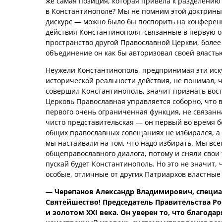
же самая позиция, которая привела к разделению в
в Константинополе? Мы не помним этой доктрины 
дискурс — можно было бы поспорить на конференц
действия Константинополя, связанные в первую о
пространство другой Православной Церкви, более
объединение он как бы авторизовал своей власть
Неужели Константинополь, предпринимая эти иск
исторической реальности действия, не понимал, ч
совершил Константинополь, значит признать вост
Церковь Православная управляется соборно, что в
первого очень ограниченная функция, не связан
чисто представительская — он первый во время б
общих православных совещаниях не избирался, а
мы настаивали на том, что надо избирать. Мы вс
общеправославного диалога, потому и сняли свои 
пускай будет Константинополь. Но это не значит, 
особые, отличные от других Патриархов властные
—
Черепанов Александр Владимирович, специ
Святейшество! Председатель Правительства 
и золотом XXI века. Он уверен то, что благод