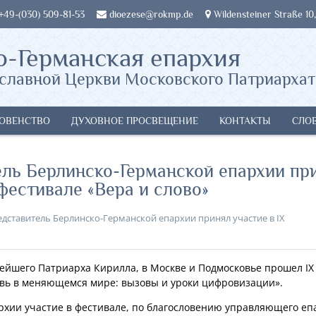
 +49-(030) 509-81-53
dioezese@rokmp.de
Wildensteiner Straße 10,
о-Германская епархия
славной Церкви Московского Патриархат
ОВЕНСТВО
ДУХОВНОЕ ПРОСВЕЩЕНИЕ
КОНТАКТЫ
СЛО
ель Берлинско-Германской епархии пр
фестивале «Вера и слово»
дставитель Берлинско-Германской епархии принял участие в IX
тейшего Патриарха Кирилла, в Москве и Подмосковье прошел IX
вь в меняющемся мире: вызовы и уроки цифровизации».
архии участие в фестивале, по благословению управляющего е