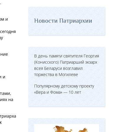
.
ом и
Новости Патриархии
 сегодня
шу
ение
В день памяти святителя Георгия
(Конисского) Патриарший экзарх
всея Беларуси возглавил
торжества в Могилеве
и и
Популярному детскому проекту
«Вера и Фома» — 10 лет
тами,
иях на
атриарха
к