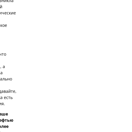
озникла
ий
тические
ское
что
, а
на
чально
давайте,
а есть
ия.
Ваше
нефтью
олее