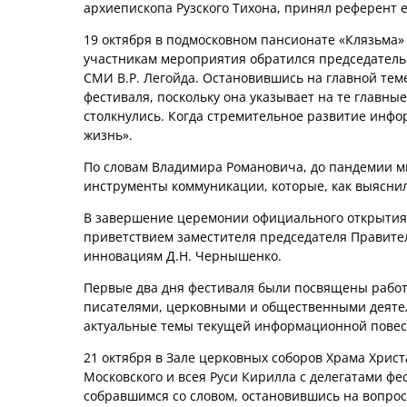
архиепископа Рузского Тихона, принял референт
19 октября в подмосковном пансионате «Клязьма»
участникам мероприятия обратился председатель
СМИ В.Р. Легойда. Остановившись на главной тем
фестиваля, поскольку она указывает на те главны
столкнулись. Когда стремительное развитие инф
жизнь».
По словам Владимира Романовича, до пандемии м
инструменты коммуникации, которые, как выяснил
В завершение церемонии официального открытия
приветствием заместителя председателя Правите
инновациям Д.Н. Чернышенко.
Первые два дня фестиваля были посвящены работе
писателями, церковными и общественными деятеля
актуальные темы текущей информационной повес
21 октября в Зале церковных соборов Храма Хрис
Московского и всея Руси Кирилла с делегатами фе
собравшимся со словом, остановившись на вопрос