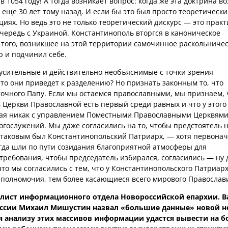
 1054 году! А тогда возникает вопрос: когда же эта доктрина в
еще 30 лет тому назад. И если бы это был просто теоретическ
иях. Но ведь это не только теоретический дискурс — это прак
чередь с Украиной. Константинополь вторгся в каноническое
 того, возникшее на этой территории самочинное раскольниче
ю и подчинил себе.
усительные и действительно необъяснимые с точки зрения
то они приведет к разделению? Но признать законным то, что
очного Папу. Если мы остаемся православными, мы признаем, 
 Церкви Православной есть первый среди равных и что у этого
ная никак с управлением Поместными Православными Церквями
огослужений. Мы даже согласились на то, чтобы предстоятель 
 таковым был Константинопольский Патриарх, — хотя первона
егда шли по пути созидания благоприятной атмосферы для
требования, чтобы председатель избирался, согласились — ну 
что мы согласились с тем, что у Константинопольского Патриарх
 полномочия, тем более касающиеся всего мирового Православ
алист информационного отдела Новороссийской епархии. 
России Михаил Мишустин назвал «большие данные» новой 
аря анализу этих массивов информации удастся вывести на б