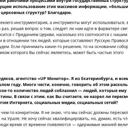
ми рабочими процессами внутри государственных структур
ущем использование этих массивов информации, «больш
 церковных структур? Благодарю.
некоего инструментария, а инструменты могут использоваться, 
 раз, решая вопрос о том, следует ли нам идти в фарватере све
осится с Преданием Церкви, насколько это соотносится с нашим
 в отношении тех людей, которые составляют Русскую Правос
удем. Если принимать какие-то решения, то на основании собо
ником которого Вы сейчас являетесь, может быть частью этого
дяков, агентство «UP Монитор». Я из Екатеринбурга, и все
лом году. Много чести, конечно, говорить об этом расколь
Какое-то количество людей соблазнил — людей, которые ему
ины. В связи с этим, как Вы считаете, не назрел ли пересм
ития Интернета, социальных медиа, социальных сетей?
о чем-то конкретном. Я не знаю, что мы сейчас должны пересмо
на Урале. Не хочу сейчас квалифицировать, но, думаю, есть чт
 люди время от времени появляются — одержимые манией велич