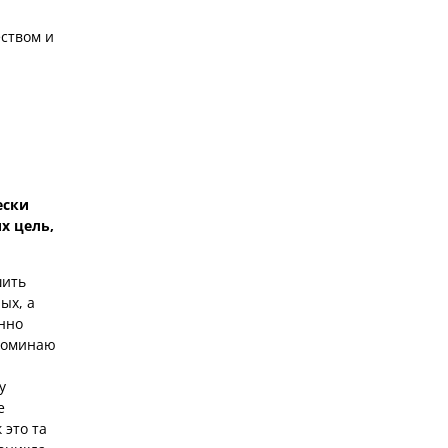
ством и
ески
х цель,
шить
ых, а
енно
апоминаю
у
е
 это та