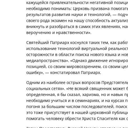
кажущейся привлекательности негативной позиц
необходимо понимать: Церковь призвана помога
результатов развития науки и технологий, — подч
своего рода экзамен на нашу способность актуали
вникнуть и разобраться в самих этих явлениях, н
вероучению и нравственности».
Святейший Патриарх коснулся таких тем, как раб
использование технологий виртуальной реальности
осторожности в области поиска нового языка и н
медиапространства». «Однако движение игнориров
позицией, со своим мировоззрением, со своим це
ошибку», — констатировал Патриарх.
Одним из наиболее острых вопросов Предстоятель
социальных сетях». «Не всякий священник может 
определенная, я бы сказал, харизма, но и навык
необходимо учиться и в семинариях, и на курсах
погоня за большим числом последователей, поиск
это тоже присутствует в нашей церковной публиц
помогать человеку обрести Христа Спасителя как 