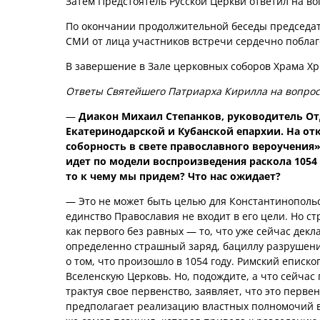
Затем Предстоятель Русской Церкви ответил на во
По окончании продолжительной беседы председат
СМИ от лица участников встречи сердечно побла
В завершение в Зале церковных соборов Храма Хр
Ответы Святейшего Патриарха Кирилла на вопросы
—
Диакон Михаил Степанков, руководитель О
Екатеринодарской и Кубанской епархии. На о
соборность в свете православного вероучения
идет по модели воспроизведения раскола 1054 г
то к чему мы придем? Что нас ожидает?
— Это не может быть целью для Константинопольск
единство Православия не входит в его цели. Но с
как первого без равных — то, что уже сейчас дек
определенно страшный заряд, бациллу разрушени
о том, что произошло в 1054 году. Римский епис
Вселенскую Церковь. Но, подождите, а что сейчас
трактуя свое первенство, заявляет, что это перве
предполагает реализацию властных полномочий в 