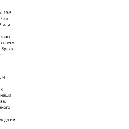
. 19:5-
 что
й или
т
ызовы
 своего
е брака
т
, и
к,
ы наши
ва,
нного
ек да не