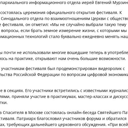
 епархиального информационного отдела иерей Евгений Мурзин
 состоялась церемония официального открытия фестиваля. К
 Синодального отдела по взаимоотношениям Церкви с обществ
е фестиваля, он отметил: «Мы не случайно выбрали такую тему
е вопросы, если брать земное измерение жизни, с которыми мы
ормационных технологий стало буквально ежедневно менять на
ы почти не использовали многие вошедшие теперь в употребл
ось на практике, открывают нам очень большие возможности.
 участникам фестиваля был продемонстрирован видеоролик с
льства Российской Федерации по вопросам цифровой экономик
 в секциях. Его участники встретились с известными журналис
ми, приняли участие в практикумах, мастер-классах и дискусс
тки.
та Спасителя в Москве состоялась онлайн-беседа Святейшего П
стиваля. Патриарх благословил участников форума и обратился 
ах, требующих дальнейшего церковного обсуждения. «При всей