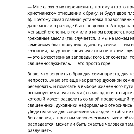
— Мне сложно их перечислить, потому что это пр
христианском отношении к браку. И будут двое плот
6). Поэтому самая главная установка православны
даже мысли о разводе быть не должно. А когда на
меньшей степени, в том или в ином возрасте), ко
греховные мысли (так случается, и мы не можем 
семейному благополучию, единству семьи, — им н
сознания, на уровне своих чувств и ни в коем слу
— это Божественная заповедь: кого Бог сочетал, т
священнослужитель, — это просто горе.
Знаю, что вступить в брак для семинариста, для 
непросто. Знаю это еще как ректор духовной семи
беседовать, и помогать в выборе жизненного пути
вспыхнувшими чувствами (а в молодости это яркие
который может разделить со мной предстоящий пу
священники, духовники неформально относились к
убедительные для современных людей, чтобы не 
богословия, а простым человеческим языком объясн
распадается, может ли быть счастье человека там,
разлучает».