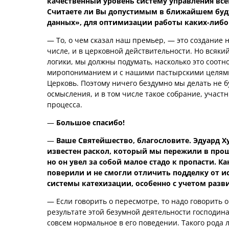
качественный уровень систему управления все
Считаете ли Вы допустимым в ближайшем буд
данных», для оптимизации работы каких-либо
— То, о чем сказал наш премьер, — это создание 
числе, и в церковной действительности. Но всякий
логики, мы должны подумать, насколько это соотн
миропониманием и с нашими пастырскими целями
Церковь. Поэтому ничего бездумно мы делать не б
осмысления, и в том числе такое собрание, участ
процесса.
—
Большое спасибо!
—
Ваше Святейшество, благословите. Эдуард Ху
известен раскол, который мы пережили в прош
но он увел за собой малое стадо к пропасти. 
поверили и не смогли отличить подделку от ист
системы катехизации, особенно с учетом разв
— Если говорить о пересмотре, то надо говорить 
результате этой безумной деятельности господина 
совсем нормальное в его поведении. Такого рода