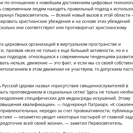
ии по отношению к новейшим достижениям цифровых технолог
ть современным людям находить правильный подход к использ
еркнул Первосвятитель. — Всякий новый вызов в этой области 
зировать христианские убеждения и на основе этих убеждений
асколько они соответствуют или противоречат христианскому
ота церковных организаций в виртуальном пространстве и
, призвав «всех не только к еще большей активности, но и к
овых подходов, относящихся к современным тенденциям развит
ать нельзя, движение — это факт, и если мы со своей собстве
леполаганием в этом движении не участвуем, то допускаем пас
 Русской Церкви назвал «присутствие священнослужителей в
быть проповедником в социальных сетях! Здесь не только необ
 преодоления специфических для медиасреды искушений. Этому
 повышения квалификации», — подчеркнул Патриарх. «К сожале
 привлекательных, нередко за счет провокативности, публикац
истике — незаметно уводит некоторых пастырей от главной за
средоточие всей своей жизни», — заметил Первосвятитель.