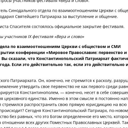
просы участников фестиваля «Вера и слово».
ель Синодального отдела по взаимоотношениям Церкви с обще
годарил Святейшего Патриарха за выступление и общение.
иста Спасителя состоялось официальное закрытие фестиваля.
 участников IX фестиваля «Вера и слово»
тдела по взаимоотношениям Церкви с обществом и СМИ
ткрытии конференции «Мировое Православие: первенство и
» Вы сказали, что Константинопольский Патриархат фактич
ода. Если это действительно так, если это действительно и
ого Патриархата. Он, конечно, не стремится к расколу, разру
тремление утвердить свое первенство не как первого среди равн
ларируется Константинополем, — конечно, несет в себе соверш
я церковного единства. Именно в этом смысле я постоянно н
коп стремился распространить свою прямую юрисдикцию на всю
 происходит? Сегодня Константинопольский Патриарх, по-новом
нство без равных, что это Богом определенное его место, которо
отношении всех других Поместных Православных Церквей. Так