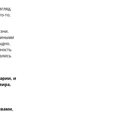
згляд,
о-то,
изни.
едиными
ыдно.
ьность
ались
арии, и
мира,
ивами,