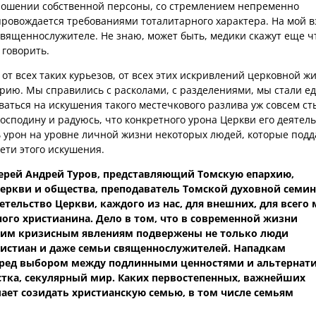
ошении собственной персоны, со стремлением непременно
провождается требованиями тоталитарного характера. На мой в
 священнослужителе. Не знаю, может быть, медики скажут еще чт
 говорить.
от всех таких курьезов, от всех этих искривлений церковной ж
ию. Мы справились с расколами, с разделениями, мы стали 
аться на искушения такого местечкового разлива уж совсем ст
господину и радуюсь, что конкретного урона Церкви его деятел
ь урон на уровне личной жизни некоторых людей, которые подд
ети этого искушения.
иерей Андрей Туров, представляющий Томскую епархию,
ркви и общества, преподаватель Томской духовной семин
етельство Церкви, каждого из нас, для внешних, для всего 
ного христианина. Дело в том, что в современной жизни
этим кризисным явлениям подвержены не только люди
ристиан и даже семьи священнослужителей. Нападкам
еред выбором между подлинными ценностями и альтернат
стка, секулярный мир. Каких первостепенных, важнейших
ает созидать христианскую семью, в том числе семьям