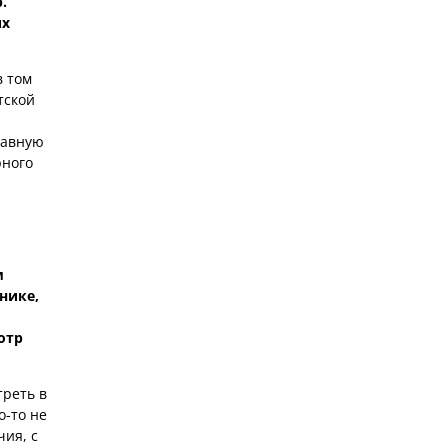
.
их
в том
тской
лавную
рного
м
нике,
отр
треть в
о-то не
ия, с