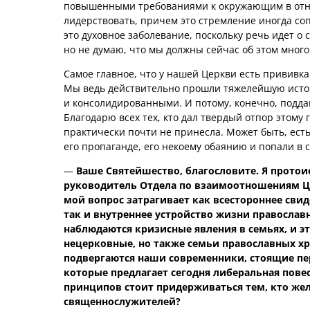
повышенными требованиями к окружающим в отн
лидерствовать, причем это стремление иногда со
это духовное заболевание, поскольку речь идет о
но не думаю, что мы должны сейчас об этом много
Самое главное, что у нашей Церкви есть прививка 
Мы ведь действительно прошли тяжелейшую истор
и консолидированными. И потому, конечно, поддав
Благодарю всех тех, кто дал твердый отпор этому 
практически почти не принесла. Может быть, ест
его пропаганде, его некоему обаянию и попали в с
—
Ваше Святейшество, благословите. Я прото
руководитель Отдела по взаимоотношениям Це
мой вопрос затрагивает как всестороннее свид
так и внутреннее устройство жизни православ
наблюдаются кризисные явления в семьях, и 
нецерковные, но также семьи православных х
подвергаются наши современники, стоящие п
которые предлагает сегодня либеральная пове
принципов стоит придерживаться тем, кто жел
священнослужителей?