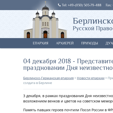
Tel: +49-(030) 503-79-488
Fax:
Берлинск
Русской Право
ЕПАРХИЯ
АРХИЕРЕЙ
ПРИХОДЫ
ДУХ
04 декабря 2018 - Представит
праздновании Дня неизвестно
Берлинско-Германская епархия
>
Новости епархии
>
Пре
солдата в Берлине
3 декабря, в рамках празднования Дня неизвестн
возложением венков и цветов на советском мемор
Память павших героев почтили Посол России в ФР