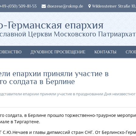
 +49-(030) 509-81-53
dioezese@rokmp.de
Wildensteiner Straße 10,
о-Германская епархия
славной Церкви Московского Патриархат
ОВЕНСТВО
ДУХОВНОЕ ПРОСВЕЩЕНИЕ
КОНТАКТЫ
СЛО
ели епархии приняли участие в
го солдата в Берлине
дставители епархии приняли участие в праздновании Дня неизвестно
ого солдата, в Берлине прошло торжественно-траурное меропри
иале в Тиргартене.
Г С.Ю.Нечаев и главы дипмиссий стран СНГ. От Берлинско-Гер