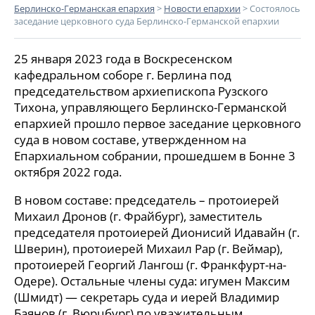
Берлинско-Германская епархия
>
Новости епархии
>
Состоялось
заседание церковного суда Берлинско-Германской епархии
25 января 2023 года в Воскресенском
кафедральном соборе г. Берлина под
председательством архиепископа Рузского
Тихона, управляющего Берлинско-Германской
епархией прошло первое заседание церковного
суда в новом составе, утвержденном на
Епархиальном собрании, прошедшем в Бонне 3
октября 2022 года.
В новом составе: председатель – протоиерей
Михаил Дронов (г. Фрайбург), заместитель
председателя протоиерей Дионисий Идавайн (г.
Шверин), протоиерей Михаил Рар (г. Веймар),
протоиерей Георгий Лангош (г. Франкфурт-на-
Одере). Остальные члены суда: игумен Максим
(Шмидт) — секретарь суда и иерей Владимир
Баянов (г. Вюрцбург) по уважительным