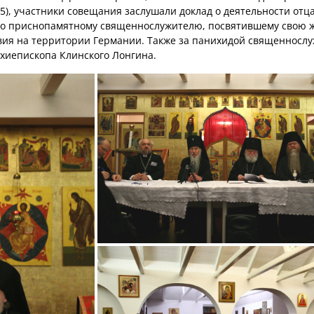
5), участники совещания заслушали доклад о деятельности отц
 по приснопамятному священнослужителю, посвятившему свою 
вия на территории Германии. Также за панихидой священносл
хиепископа Клинского Лонгина.