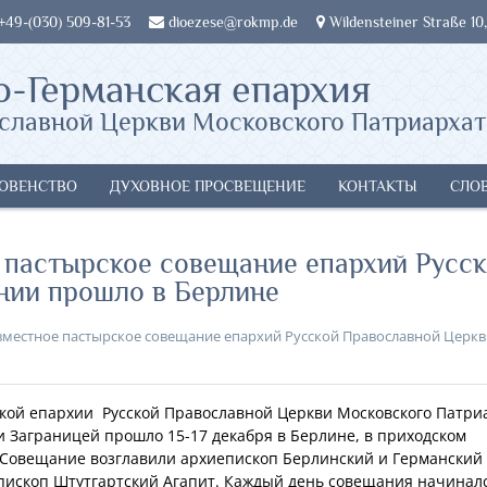
 +49-(030) 509-81-53
dioezese@rokmp.de
Wildensteiner Straße 10,
о-Германская епархия
славной Церкви Московского Патриархат
ОВЕНСТВО
ДУХОВНОЕ ПРОСВЕЩЕНИЕ
КОНТАКТЫ
СЛО
е пастырское совещание епархий Русс
нии прошло в Берлине
вместное пастырское совещание епархий Русской Православной Церкв
кой епархии Русской Православной Церкви Московского Патри
 Заграницей прошло 15-17 декабря в Берлине, в приходском
 Совещание возглавили архиепископ Берлинский и Германский
пископ Штутгартский Агапит. Каждый день совещания начинал