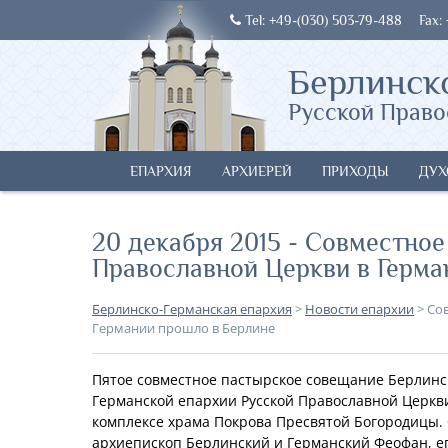
Tel: +49-(030) 503-79-488
Fax:
Берлинск
Русской Право
ЕПАРХИЯ
АРХИЕРЕЙ
ПРИХОДЫ
ДУХ
20 декабря 2015 - Совместно
Православной Церкви в Герма
Берлинско-Германская епархия
>
Новости епархии
>
Со
Германии прошло в Берлине
Пятое совместное пастырское совещание Берлинс
Германской епархии Русской Православной Церкви
комплексе храма Покрова Пресвятой Богородицы.
архиепископ Берлинский и Германский Феофан, е