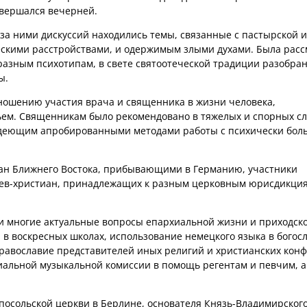
вершался вечерней.
за ними дискуссий находились темы, связанные с пастырской и
кими расстройствами, и одержимым злыми духами. Была расс
азным психотипам, в свете святоотеческой традиции разобра
ы.
тношению участия врача и священника в жизни человека,
ем. Священникам было рекомендовано в тяжелых и спорных с
ладеющим апробированными методами работы с психически бо
ан Ближнего Востока, прибывающими в Германию, участники
ев-христиан, принадлежащих к разным церковным юрисдикция
и многие актуальные вопросы епархиальной жизни и приходск
я в воскресных школах, использование немецкого языка в богос
православие представителей иных религий и христианских конф
иальной музыкальной комиссии в помощь регентам и певчим, а
 посольской церкви в Берлине, основателя Князь-Владимирског