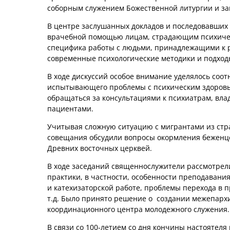
соборным служением Божественной литургии и за
В центре заслушанных докладов и последовавших 
врачебной помощью лицам, страдающим психичес
специфика работы с людьми, принадлежащими к р
современные психологические методики и подход
В ходе дискуссий особое внимание уделялось соо
испытывающего проблемы с психическим здоровь
обращаться за консультациями к психиатрам, в
пациентами.
Учитывая сложную ситуацию с мигрантами из стр
совещания обсудили вопросы окормления беженц
Древних восточных церквей.
В ходе заседаний священнослужители рассмотрел
практики, в частности, особенности преподавани
и катехизаторской работе, проблемы перехода в 
т.д. Было принято решение о создании межепарх
координационного центра молодежного служения.
В связи со 100-летием со дня кончины настоятеля