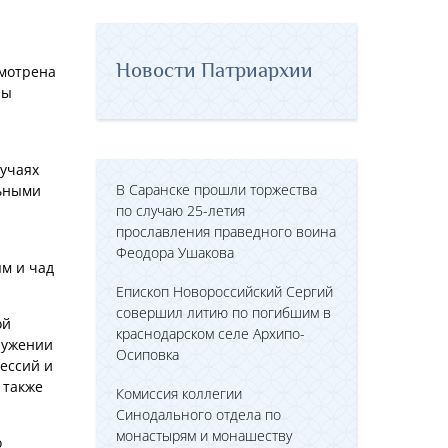
Новости Патриархии
мотрена
ны
лучаях
В Саранске прошли торжества
льными
по случаю 25-летия
прославления праведного воина
Феодора Ушакова
м и чад
Епископ Новороссийский Сергий
совершил литию по погибшим в
ой
краснодарском селе Архипо-
лужении
Осиповка
ессий и
 также
Комиссия коллегии
Синодального отдела по
монастырям и монашеству
о