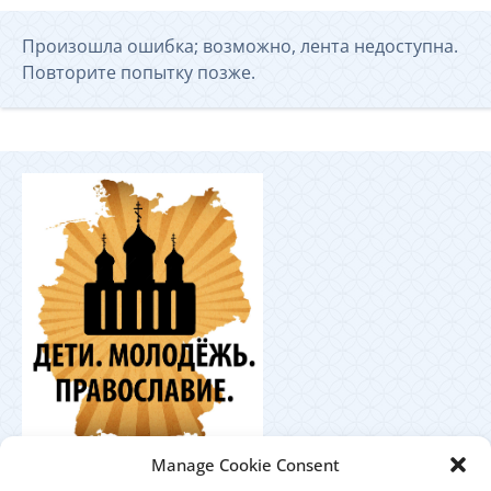
Произошла ошибка; возможно, лента недоступна.
Повторите попытку позже.
Координационный
Manage Cookie Consent
центр по работе с православной молодёжью в