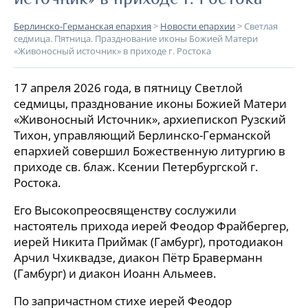
Берлинско-Германская епархия
>
Новости епархии
>
Светлая
седмица. Пятница. Празднование иконы Божией Матери
«Живоносный источник» в приходе г. Ростока
17 апреля 2026 года, в пятницу Светлой
седмицы, празднование иконы Божией Матери
«Живоносный Источник», архиепископ Рузский
Тихон, управляющий Берлинско-Германской
епархией совершил Божественную литургию в
приходе св. блаж. Ксении Петербургской г.
Ростока.
Его Высокопреосвященству сослужили
настоятель прихода иерей Феодор Фрайбергер,
иерей Никита Приймак (Гамбург), протодиакон
Арчил Чхиквадзе, диакон Пётр Браверманн
(Гамбург) и диакон Иоанн Альмеев.
По запричастном стихе иерей Феодор