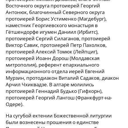
Восточного округа протоиерей Георгий
Антонюк, благочинный Северного округа
протоиерей Борис Устименко (Магдебург),
наместник Георгиевского монастыря в
Гётшендорфе игумен Даниил (Ирбитс),
протоиерей Сергий Силаганов, протоиерей
Виктор Савик, протоиерей Петр Пахолков,
протоиерей Алексий Томюк (Лейпциг),
протоиерей Иоанн Дорош (Молдавская
митрополия), референт епархиального
информационного отдела иерей Евгений
Мурзин, протодиакон Виталий Садаков, диакон
Арчил Чхиквадзе. В алтаре молились
протоиерей Геннадий Будько (Гифхорн),
протоиерей Георгий Лангош (Франкфурт-на-
Одере).
На сугубой ектении Божественной литургии
были вознесены прошения о единстве