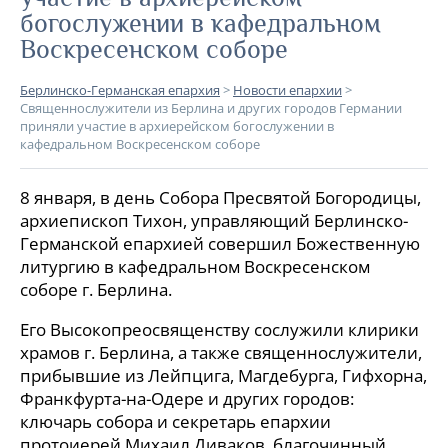
богослужении в кафедральном
Воскресенском соборе
Берлинско-Германская епархия
>
Новости епархии
>
Священнослужители из Берлина и других городов Германии
приняли участие в архиерейском богослужении в
кафедральном Воскресенском соборе
8 января, в день Собора Пресвятой Богородицы,
архиепископ Тихон, управляющий Берлинско-
Германской епархией совершил Божественную
литургию в кафедральном Воскресенском
соборе г. Берлина.
Его Высокопреосвященству сослужили клирики
храмов г. Берлина, а также священнослужители,
прибывшие из Лейпцига, Магдебурга, Гифхорна,
Франкфурта-на-Одере и других городов:
ключарь собора и секретарь епархии
протоиерей Михаил Диваков, благочинный