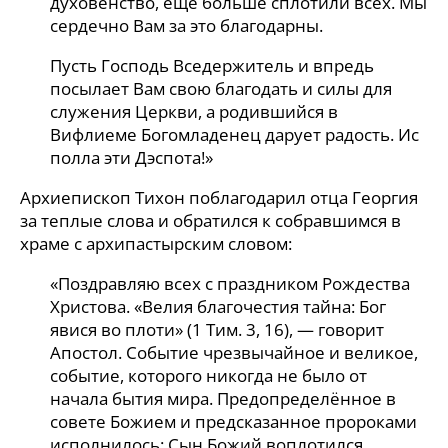
духовенство, еще больше сплотили всех. Мы
сердечно Вам за это благодарны.
Пусть Господь Вседержитель и впредь
посылает Вам свою благодать и силы для
служения Церкви, а родившийся в
Вифлиеме Богомладенец дарует радость. Ис
полла эти Дэспота!»
Архиепископ Тихон поблагодарил отца Георгия
за теплые слова и обратился к собравшимся в
храме с архипастырским словом:
«Поздравляю всех с праздником Рождества
Христова. «Велия благочестия тайна: Бог
явися во плоти» (1 Тим. 3, 16), — говорит
Апостол. Событие чрезвычайное и великое,
событие, которого никогда не было от
начала бытия мира. Предопределённое в
совете Божием и предсказанное пророками
исполнилось: Сын Божий воплотился.