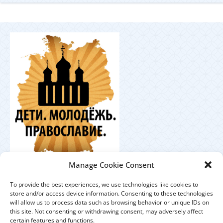
Координационный
Manage Cookie Consent
центр по работе с православной молодёжью в
Германии
To provide the best experiences, we use technologies like cookies to
store and/or access device information. Consenting to these technologies
will allow us to process data such as browsing behavior or unique IDs on
this site. Not consenting or withdrawing consent, may adversely affect
certain features and functions.