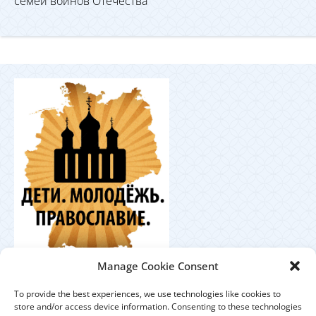
семей воинов Отечества
Координационный
Manage Cookie Consent
центр по работе с православной молодёжью в
Германии
To provide the best experiences, we use technologies like cookies to
store and/or access device information. Consenting to these technologies