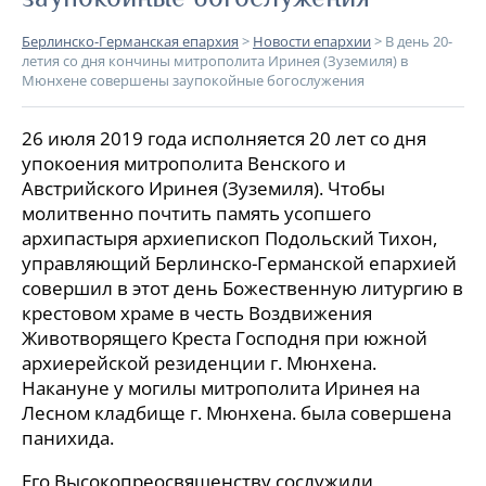
Берлинско-Германская епархия
>
Новости епархии
>
В день 20-
летия со дня кончины митрополита Иринея (Зуземиля) в
Мюнхене совершены заупокойные богослужения
26 июля 2019 года исполняется 20 лет со дня
упокоения митрополита Венского и
Австрийского Иринея (Зуземиля). Чтобы
молитвенно почтить память усопшего
архипастыря архиепископ Подольский Тихон,
управляющий Берлинско-Германской епархией
совершил в этот день Божественную литургию в
крестовом храме в честь Воздвижения
Животворящего Креста Господня при южной
архиерейской резиденции г. Мюнхена.
Накануне у могилы митрополита Иринея на
Лесном кладбище г. Мюнхена. была совершена
панихида.
Его Высокопреосвященству сослужили