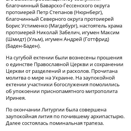
благочинный Баварско-Гессенского округа
протоиерей Петр Степанов (Нюрнберг),
благочинный Северного округа протоиерей
Борис Устименко (Магдебург), настоятель храма
протоиерей Николай Забелич, игумен Максим
(Шмидт) (Ульм), игумен Андрей (Готтфрид)
(Баден-Баден).
На сугубой ектении были вознесены прошения
о единстве Православной Церкви и сохранении
Церкви от разделений и расколов. Прочитана
молитва о мире на Украине. На заупокойной
ектении участники богослужения помолились
об упокоении приснопамятного митрополита
Иринея.
По окончании Литургии была совершена
заупокойная лития по почившему архипастырю.
Далее состоялась поминальная трапеза.