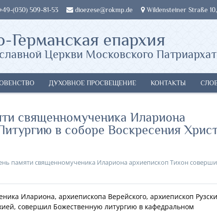
 +49-(030) 509-81-53
dioezese@rokmp.de
Wildensteiner Straße 10,
о-Германская епархия
славной Церкви Московского Патриархат
ОВЕНСТВО
ДУХОВНОЕ ПРОСВЕЩЕНИЕ
КОНТАКТЫ
СЛО
мяти священномученика Илариона
Литургию в соборе Воскресения Хрис
день памяти священномученика Илариона архиепископ Тихон соверши
ченика Илариона, архиепископа Верейского, архиепископ Рузск
хией, совершил Божественную литургию в кафедральном