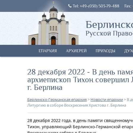
Tel: +49-(030) 503-79-488
Fax:
Берлинск
Русской Право
ЕПАРХИЯ
АРХИЕРЕЙ
ПРИХОДЫ
ДУХ
28 декабря 2022 - В день па
архиепископ Тихон совершил 
г. Берлина
Берлинско-Германская епархия
>
Новости епархии
>
В 
Литургию в соборе Воскресения Христова г. Берлина
28 декабря 2022 года, в день памяти священному
Тихон, управляющий Берлинско-Германской епар
Воскресенском соборе в Берлине.