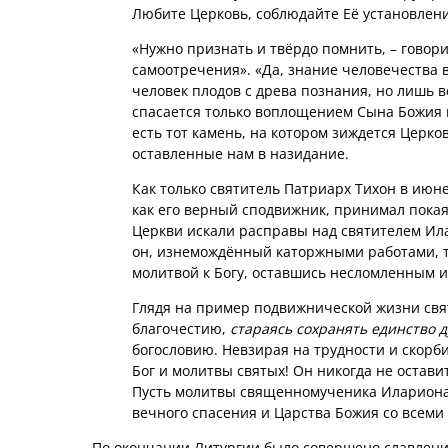
Любите Церковь, соблюдайте Её установления
«Нужно признать и твёрдо помнить, – говори
самоотречения». «Да, знание человечества в
человек плодов с древа познания, но лишь в
спасается только воплощением Сына Божия 
есть тот камень, на котором зиждется Церко
оставленные нам в назидание.
Как только святитель Патриарх Тихон в июн
как его верный сподвижник, принимал пока
Церкви искали расправы над святителем Ила
он, изнемождённый каторжными работами, тя
молитвой к Богу, оставшись несломленным 
Глядя на пример подвижнической жизни свят
благочестию,
стараясь сохранять единство д
богословию. Невзирая на трудности и скорб
Бог и молитвы святых! Он никогда не остави
Пусть молитвы священномученика Илариона 
вечного спасения и Царства Божия со всеми
По окончании Литургии было совершено славлени