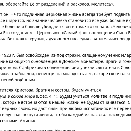
, оберегайте Её от разделений и расколов. Молитесь».
т он, – что подлинная церковная жизнь всегда требует подвига
сё ширится, но знание человека становится всё уже; больше в
сё больше и больше убеждается он в том, что он наг». «Человеч
и Его созданием – Церковью». «Самый факт воплощения Сына 
вь». Вот малые крупицы духовного наследия святителя-исповед
е 1923 г. был освобождён из-под стражи, священномученик Ила
яние кающихся обновленцев в Донском монастыре. Враги и гон
рионом. Сфабриковав обвинение, они упекли святителя в Солов
жело заболел и, несмотря на молодость лет, вскоре скончался 
и непобеждённым.
ителя Христова, братия и сестры, будем учиться
уха в союзе мира
(Ефес. 4, 1). Будем учиться молитве и подлинн
и, которые встречаются в нашей жизни не будем отчаиваться. 
т верных своих, но даст силы при любых испытаниях всё перен
ведут нас по пути жизни, чтобы каждый из нас стал наследник
 святыми. Аминь».
е перед иконой святителя Илариона.