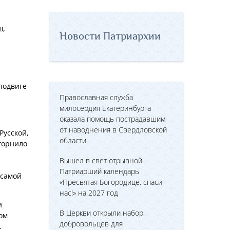
ш,
Новости Патриархии
подвиге
Православная служба
милосердия Екатеринбурга
оказала помощь пострадавшим
от наводнения в Свердловской
Русской,
области
 горнило
Вышел в свет отрывной
Патриарший календарь
 самой
«Пресвятая Богородице, спаси
нас!» на 2027 год
и
В Церкви открыли набор
ом
добровольцев для
.