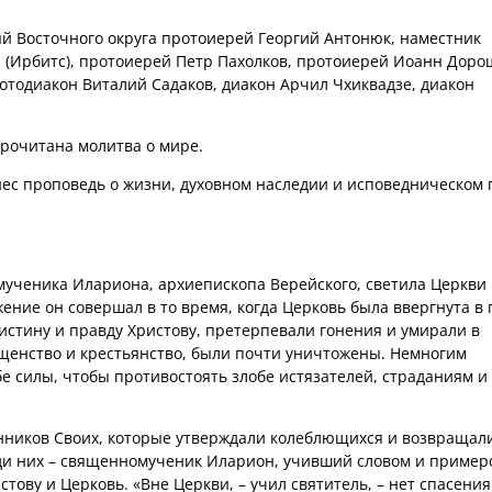
й Восточного округа протоиерей Георгий Антонюк, наместник
 (Ирбитс), протоиерей Петр Пахолков, протоиерей Иоанн Доро
тодиакон Виталий Садаков, диакон Арчил Чхиквадзе, диакон
рочитана молитва о мире.
ес проповедь о жизни, духовном наследии и исповедническом 
мученика Илариона, архиепископа Верейского, светила Церкви 
ение он совершал в то время, когда Церковь была ввергнута в
истину и правду Христову, претерпевали гонения и умирали в
ященство и крестьянство, были почти уничтожены. Немногим
бе силы, чтобы противостоять злобе истязателей, страданиям и
анников Своих, которые утверждали колеблющихся и возвращал
еди них – священномученик Иларион, учивший словом и пример
тову и Церковь. «Вне Церкви, – учил святитель, – нет спасения