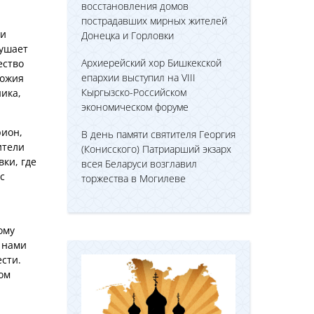
восстановления домов
пострадавших мирных жителей
 и
Донецка и Горловки
кушает
Архиерейский хор Бишкекской
ество
епархии выступил на VIII
Божия
Кыргызско-Российском
ника,
экономическом форуме
рион,
В день памяти святителя Георгия
ители
(Конисского) Патриарший экзарх
ки, где
всея Беларуси возглавил
с
торжества в Могилеве
ому
С нами
ести.
ом