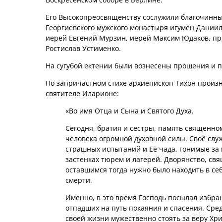
Его Высокопреосвященству сослужили благочинны
Георгиевского мужского монастыря игумен Даниил
иерей Евгений Мурзин, иерей Максим Юдаков, про
Ростислав Устименко.
На сугубой ектении были вознесены прошения и п
По запричастном стихе архиепископ Тихон произн
святителе Иларионе:
«Во имя Отца и Сына и Святого Духа.
Сегодня, братия и сестры, память священно
человека огромной духовной силы. Своё служ
страшных испытаний и Её чада, гонимые за 
застенках тюрем и лагерей. Дворянство, св
оставшимся тогда нужно было находить в се
смерти.
Именно, в это время Господь посылал избр
отпадших на путь покаяния и спасения. Ср
своей жизни мужественно стоять за веру Хрис