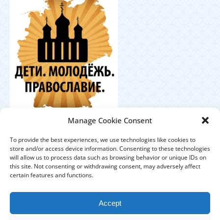
Координационный
Manage Cookie Consent
центр по работе с православной молодёжью в
Германии
To provide the best experiences, we use technologies like cookies to
store and/or access device information. Consenting to these technologies
will allow us to process data such as browsing behavior or unique IDs on
this site. Not consenting or withdrawing consent, may adversely affect
certain features and functions.
ЕПАРХИЯ
ПРИХОДЫ
ДУХОВЕНСТВО
Accept
IMPRESSUM
DATENSCHUTZHINWEISE