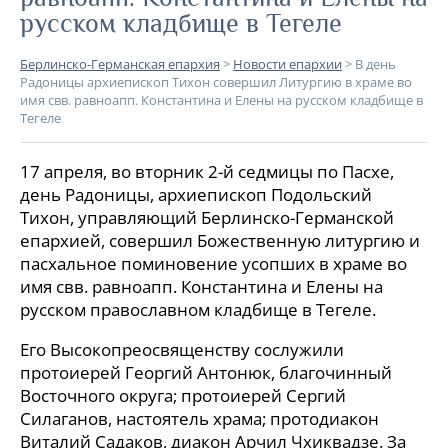
русском кладбище в Тегеле
Берлинско-Германская епархия
>
Новости епархии
>
В день
Радоницы архиепископ Тихон совершил Литургию в храме во
имя свв. равноапп. Константина и Елены на русском кладбище в
Тегеле
17 апреля, во вторник 2-й седмицы по Пасхе,
день Радоницы, архиепископ Подольский
Тихон, управляющий Берлинско-Германской
епархией, совершил Божественную литургию и
пасхальное поминовение усопших в храме во
имя свв. равноапп. Константина и Елены на
русском православном кладбище в Тегеле.
Его Высокопреосвященству сослужили
протоиерей Георгий Антонюк, благочинный
Восточного округа; протоиерей Сергий
Силаганов, настоятель храма; протодиакон
Виталий Садаков, диакон Арчил Чхиквадзе. За