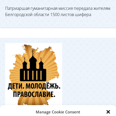
Патриаршая гуманитарная миссия передала жителям
Белгородской области 1500 листов шифера
Координационный
Manage Cookie Consent
центр по работе с православной молодёжью в