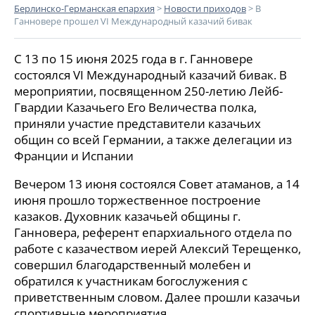
Берлинско-Германская епархия
>
Новости приходов
>
В
Ганновере прошел VI Международный казачий бивак
С 13 по 15 июня 2025 года в г. Ганновере
состоялся VI Международный казачий бивак. В
мероприятии, посвященном 250-летию Лейб-
Гвардии Казачьего Его Величества полка,
приняли участие представители казачьих
общин со всей Германии, а также делегации из
Франции и Испании
Вечером 13 июня состоялся Совет атаманов, а 14
июня прошло торжественное построение
казаков. Духовник казачьей общины г.
Ганновера, референт епархиального отдела по
работе с казачеством иерей Алексий Терещенко,
совершил благодарственный молебен и
обратился к участникам богослужения с
приветственным словом. Далее прошли казачьи
спортивные мероприятия.