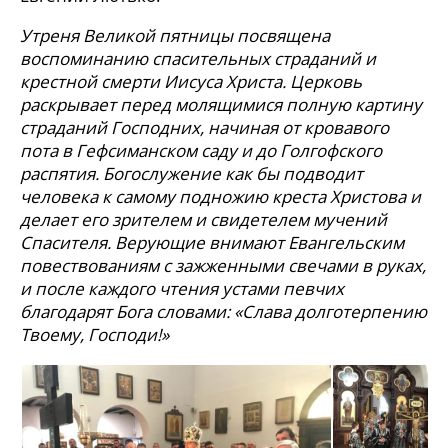
Утреня Великой пятницы посвящена
воспоминанию спасительных страданий и
крестной смерти Иисуса Христа. Церковь
раскрывает перед молящимися полную картину
страданий Господних, начиная от кровавого
пота в Гефсиманском саду и до Голгофского
распятия. Богослужение как бы подводит
человека к самому подножию креста Христова и
делает его зрителем и свидетелем мучений
Спасителя. Верующие внимают Евангельским
повествованиям с зажженными свечами в руках,
и после каждого чтения устами певчих
благодарят Бога словами: «Слава долготерпению
Твоему, Господи!»