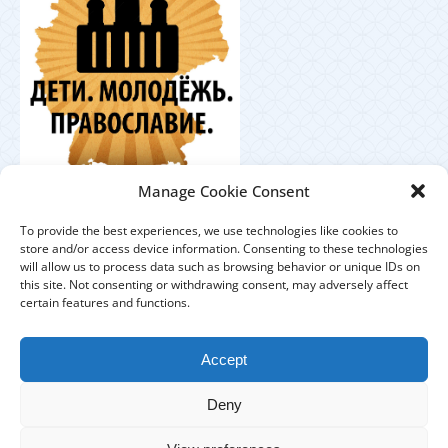
Координационный
Manage Cookie Consent
центр по работе с православной молодёжью в
Германии
To provide the best experiences, we use technologies like cookies to
store and/or access device information. Consenting to these technologies
will allow us to process data such as browsing behavior or unique IDs on
this site. Not consenting or withdrawing consent, may adversely affect
certain features and functions.
ЕПАРХИЯ
ПРИХОДЫ
ДУХОВЕНСТВО
Accept
IMPRESSUM
DATENSCHUTZHINWEISE
Deny
КОНТАКТЫ