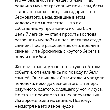
это — реальность и нашей жизни. Нас
реально мучают греховные помыслы, бесы
склоняют нас ко греху, как гадаринского
бесноватого. Бесы, жившие в этом
человеке во множестве — по их
собственному признанию их там был
целый легион — стали просить Господа
разрешить им войти в пасшееся там стадо
свиней. После разрешения, они, вошли в
свиней, и те бросились с крутого берега в
воду и погибли.
Жители страны, узнав от пастухов об этом
событии, опечалились по поводу гибели
свиней. Они вышли к Спасителю и увидели
человека, некогда бесноватого, а теперь
разумного, одетого, сидящего у ног Иисуса.
Но это не произвело на них впечатления.
Им дороже были их свиньи. Поэтому,
несмотря на это явное чудо и