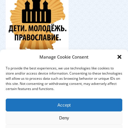
Координационный
Manage Cookie Consent
центр по работе с православной молодёжью в
Германии
To provide the best experiences, we use technologies like cookies to
store and/or access device information. Consenting to these technologies
will allow us to process data such as browsing behavior or unique IDs on
this site. Not consenting or withdrawing consent, may adversely affect
certain features and functions.
ЕПАРХИЯ
ПРИХОДЫ
ДУХОВЕНСТВО
Accept
IMPRESSUM
DATENSCHUTZHINWEISE
Deny
КОНТАКТЫ