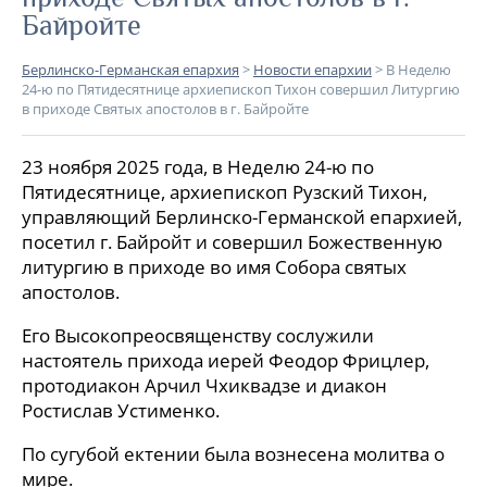
Байройте
Берлинско-Германская епархия
>
Новости епархии
>
В Неделю
24-ю по Пятидесятнице архиепископ Тихон совершил Литургию
в приходе Святых апостолов в г. Байройте
23 ноября 2025 года, в Неделю 24-ю по
Пятидесятнице, архиепископ Рузский Тихон,
управляющий Берлинско-Германской епархией,
посетил г. Байройт и совершил Божественную
литургию в приходе во имя Собора святых
апостолов.
Его Высокопреосвященству сослужили
настоятель прихода иерей Феодор Фрицлер,
протодиакон Арчил Чхиквадзе и диакон
Ростислав Устименко.
По сугубой ектении была вознесена молитва о
мире.