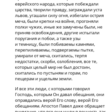
еврейского народа, которые побеждали
царства, творили правду, заграждали уста
львов, угашали силу огня, избегали острия
меча, были крепки на войне, прогоняли
полки чужих, иные же замучены были, не
приняв освобождения, другие испытали
поругания и побои, а также узы
и темницу, были побиваемы камнями,
перепиливаемы, подвергаемы пытке,
умирали от меча, скитались, терпя
недостатки, скорби, озлобления, все те,
которых целый мир не был достоин,
скитались по пустыням и горам, по
пещерам и ущельям земли.
И все эти люди, с которыми говорил
Господь, которым Он давал обещания, они
оправдались верой Его слову, верой Его
обещаниям. Апостол Павел даже обращает
внимание, что все они ушли в вечность так