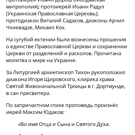
митрополия); протоиерей Иоанн Радул
(Украинская Православная Церковь);
протодиакон Виталий Садаков, диаконы Арчил
Чхиквадзе, Михаил Кох.
На сугубой ектении были вознесены прошения
о единстве Православной Церкви и сохранении
Церкви от разделений и расколов. Прочитана
молитва о мире на Украине.
За Литургией архиепископ Тихон рукоположил
диакона Игоря Щировского, клирика храма
Святой Живоначальной Троицы в г. Дортмунде,
в сан пресвитера.
По запричастном стихе проповедь произнёс
иерей Максим Юдаков:
«Во имя Отца и Сына и Святого Духа.