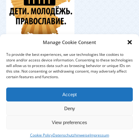
Координационный
Manage Cookie Consent
центр по работе с православной молодёжью в
Германии
To provide the best experiences, we use technologies like cookies to
store and/or access device information. Consenting to these technologies
will allow us to process data such as browsing behavior or unique IDs on
this site. Not consenting or withdrawing consent, may adversely affect
certain features and functions.
ЕПАРХИЯ
ПРИХОДЫ
ДУХОВЕНСТВО
Accept
IMPRESSUM
DATENSCHUTZHINWEISE
Deny
КОНТАКТЫ
View preferences
Copyright © 2017 Берлинско-Германская епархия - All Rights
Cookie Policy
Datenschutzhinweise
Impressum
Reserved