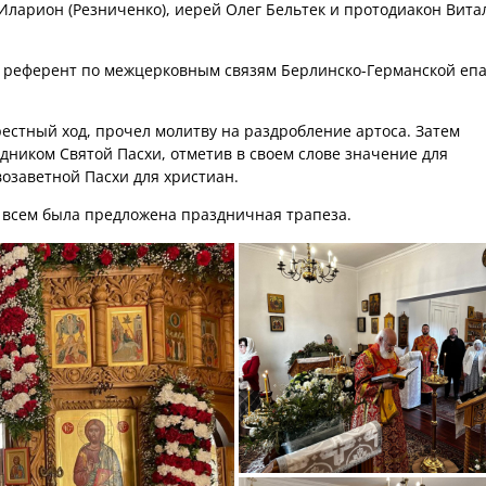
ларион (Резниченко), иерей Олег Бельтек и протодиакон Вита
л референт по межцерковным связям Берлинско-Германской еп
естный ход, прочел молитву на раздробление артоса. Затем
дником Святой Пасхи, отметив в своем слове значение для
возаветной Пасхи для христиан.
 всем была предложена праздничная трапеза.