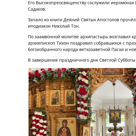
Его Высокопреосвященству сослужили иеромонах И
Садаков.
Зачало из книги Деяний Святых Апостолов прочё
иподиакон Николай Тон.
По заамвонной молитве архипастырь возглавил кр
архиепископ Тихон поздравил собравшихся с праз
богоизбранного народа ветхозаветной Пасхи и но
В завершение праздничного дня Светлой Субботы