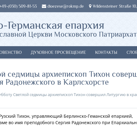
 +49-(030) 509-81-53
dioezese@rokmp.de
Wildensteiner Straße 10,
о-Германская епархия
славной Церкви Московского Патриархат
ОВЕНСТВО
ДУХОВНОЕ ПРОСВЕЩЕНИЕ
КОНТАКТЫ
СЛО
лой седмицы архиепископ Тихон совер
я Радонежского в Карлсхорсте
убботу Светлой седмицы архиепископ Тихон совершил Литургию в хра
п Рузский Тихон, управляющий Берлинско-Геманской епархией,
аме во имя преподобного Сергия Радонежского при Епархиаль