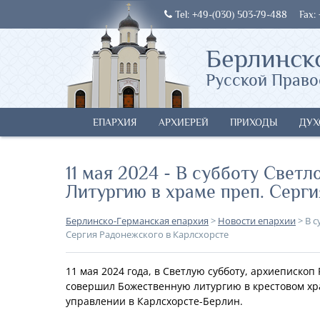
Tel: +49-(030) 503-79-488
Fax:
Берлинск
Русской Право
ЕПАРХИЯ
АРХИЕРЕЙ
ПРИХОДЫ
ДУХ
11 мая 2024 - В субботу Свет
Литургию в храме преп. Серги
Берлинско-Германская епархия
>
Новости епархии
>
В с
Сергия Радонежского в Карлсхорсте
11 мая 2024 года, в Светлую субботу, архиеписко
совершил Божественную литургию в крестовом хр
управлении в Карлсхорсте-Берлин.