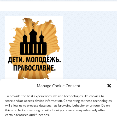
Координационный
Manage Cookie Consent
центр по работе с православной молодёжью в
Германии
To provide the best experiences, we use technologies like cookies to
store and/or access device information. Consenting to these technologies
will allow us to process data such as browsing behavior or unique IDs on
this site. Not consenting or withdrawing consent, may adversely affect
certain features and functions.