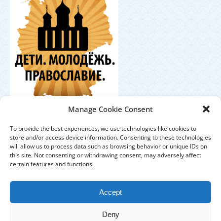
Координационный
Manage Cookie Consent
центр по работе с православной молодёжью в
Германии
To provide the best experiences, we use technologies like cookies to
store and/or access device information. Consenting to these technologies
will allow us to process data such as browsing behavior or unique IDs on
this site. Not consenting or withdrawing consent, may adversely affect
certain features and functions.
ЕПАРХИЯ
ПРИХОДЫ
ДУХОВЕНСТВО
Accept
IMPRESSUM
DATENSCHUTZHINWEISE
Deny