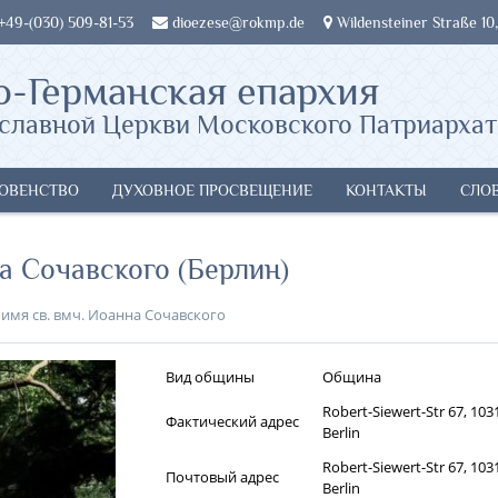
 +49-(030) 509-81-53
dioezese@rokmp.de
Wildensteiner Straße 10,
о-Германская епархия
славной Церкви Московского Патриархат
ОВЕНСТВО
ДУХОВНОЕ ПРОСВЕЩЕНИЕ
КОНТАКТЫ
СЛО
а Сочавского (Берлин)
имя св. вмч. Иоанна Сочавского
Вид общины
Община
Robert-Siewert-Str 67, 103
Фактический адрес
Berlin
Robert-Siewert-Str 67, 103
Почтовый адрес
Berlin