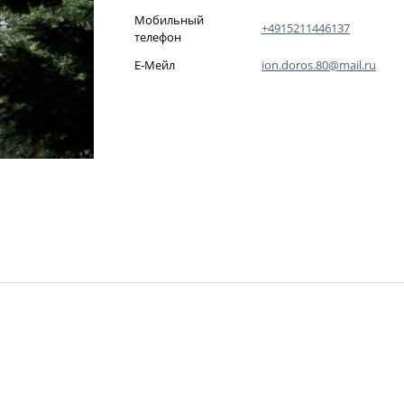
Мобильный
+4915211446137
телефон
Е-Мейл
ion.doros.80@mail.ru