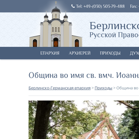
Tel: +49-(030) 503-79-488
Fax:
Берлинск
Русской Право
ЕПАРХИЯ
АРХИЕРЕЙ
ПРИХОДЫ
ДУХ
Община во имя св. вмч. Иоанн
Берлинско-Германская епархия
>
Приходы
>
Община во 