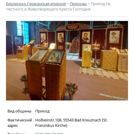
Берлинско-Германская епархия
>
Приходы
>
Приход Св.
Честного и Животворящего Креста Господня
Вид общины
Приход
Фактический
Holbeinstr.108, 55543 Bad Kreuznach (St.
адрес
Franziskus Kirche)