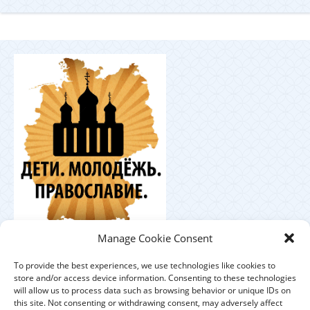
Координационный
Manage Cookie Consent
центр по работе с православной молодёжью в
Германии
To provide the best experiences, we use technologies like cookies to
store and/or access device information. Consenting to these technologies
will allow us to process data such as browsing behavior or unique IDs on
this site. Not consenting or withdrawing consent, may adversely affect