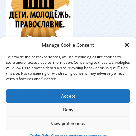
Координационный
Manage Cookie Consent
центр по работе с православной молодёжью в
Германии
To provide the best experiences, we use technologies like cookies to
store and/or access device information. Consenting to these technologies
will allow us to process data such as browsing behavior or unique IDs on
this site. Not consenting or withdrawing consent, may adversely affect
certain features and functions.
ЕПАРХИЯ
ПРИХОДЫ
ДУХОВЕНСТВО
Accept
IMPRESSUM
DATENSCHUTZHINWEISE
Deny
КОНТАКТЫ
View preferences
Copyright © 2017 Берлинско-Германская епархия - All Rights
Cookie Policy
Datenschutzhinweise
Impressum