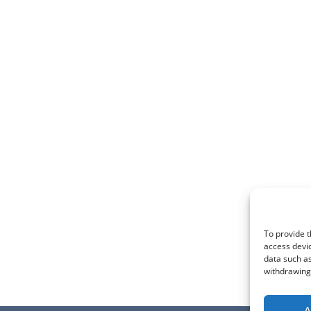
To provide t
access devic
data such as
withdrawing 
A