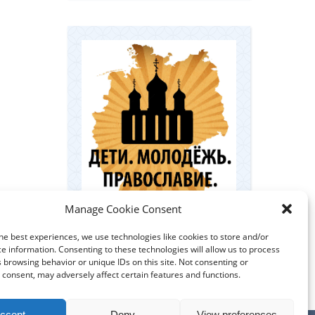
Manage Cookie Consent
Координационный центр по
he best experiences, we use technologies like cookies to store and/or
работе с православной
e information. Consenting to these technologies will allow us to process
молодёжью в Германии
 browsing behavior or unique IDs on this site. Not consenting or
consent, may adversely affect certain features and functions.
ccept
Deny
View preferences