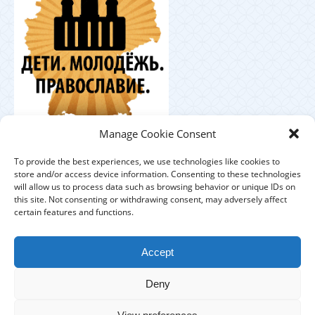
Координационный
Manage Cookie Consent
центр по работе с православной молодёжью в
Германии
To provide the best experiences, we use technologies like cookies to
store and/or access device information. Consenting to these technologies
will allow us to process data such as browsing behavior or unique IDs on
this site. Not consenting or withdrawing consent, may adversely affect
certain features and functions.
ЕПАРХИЯ
ПРИХОДЫ
ДУХОВЕНСТВО
Accept
IMPRESSUM
DATENSCHUTZHINWEISE
Deny
КОНТАКТЫ