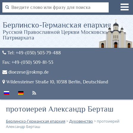
Берлинско-Германская епархия
Русской Православной Церкви Московского
Патриархата
Tel: +49-(030) 503-79-488
Fax: +49-(030) 509-81-53
dioezese@rokmp.de
Wildensteiner Straße 10, 10318 Berlin, Deutschland
протоиерей Александр Берташ
Берлинско-Германская епархия
>
Духовенство
>
протоиерей
Александр Берташ