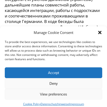
дальнейшие планы совместной работы,
касающейся интеграции, работы с подростками
и соотечественниками проживающими в
столице Германии. В ходе беседы была
намечена встреча игумена Даниила ( Ирбитса) с
Сенатором Внутренних Дел Берлина, которая
Manage Cookie Consent
должна состояться осенью текущего года.
To provide the best experiences, we use technologies like cookies to
Пресс-служба Берлинской епархии.
store and/or access device information. Consenting to these technologies
will allow us to process data such as browsing behavior or unique IDs on
this site. Not consenting or withdrawing consent, may adversely affect
certain features and functions.
Accept
DIÖZESE
GEMEINDEN
KLERUS
IMPRESSUM
Deny
DATENSCHUTZHINWEISE
KONTAKT
View preferences
Copyright © 2017 Berlin-Deutsche Diözese - Alle Rechte
Cookie Policy
Datenschutzhinweise
Impressum
vorbehalten