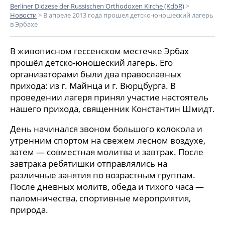
Berliner Diözese der Russischen Orthodoxen Kirche (KdöR)
>
Новости
>
В апреле 2013 года прошел детско-юношеский лагерь
в Эрбахе
В живописном гессенском местечке Эрбах
прошёл детско-юношеский лагерь. Его
организаторами были два православных
прихода: из г. Майнца и г. Вюрцбурга. В
проведении лагеря принял участие настоятель
нашего прихода, священник Константин Шмидт.
День начинался звоном большого колокола и
утренним спортом на свежем лесном воздухе,
затем — совместная молитва и завтрак. После
завтрака ребятишки отправлялись на
различные занятия по возрастным группам.
После дневных молитв, обеда и тихого часа —
паломничества, спортивные мероприятия,
природа.