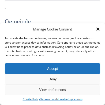
.
Gemeinde
Manage Cookie Consent
Gemeinde zu Ehren der Hll. Wera, Nadezhda,
To provide the best experiences, we use technologies like cookies to
Lubow und ihren Mutter Sofia
store and/or access device information. Consenting to these technologies
will allow us to process data such as browsing behavior or unique IDs on
this site. Not consenting or withdrawing consent, may adversely affect
certain features and functions.
Accept
DIÖZESE
GEMEINDEN
KLERUS
IMPRESSUM
Deny
DATENSCHUTZHINWEISE
KONTAKT
View preferences
Copyright © 2017 Berlin-Deutsche Diözese - Alle Rechte
vorbehalten
Cookie Policy
Datenschutzhinweise
Impressum