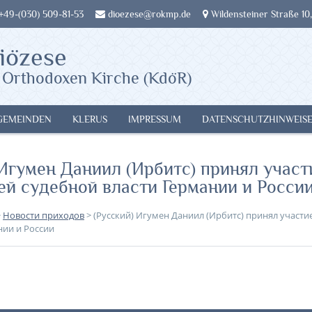
 +49-(030) 509-81-53
dioezese@rokmp.de
Wildensteiner Straße 10,
iözese
 Orthodoxen Kirche (KdöR)
GEMEINDEN
KLERUS
IMPRESSUM
DATENSCHUTZHINWEIS
 Игумен Даниил (Ирбитс) принял участ
й судебной власти Германии и Росси
>
Новости приходов
>
(Русский) Игумен Даниил (Ирбитс) принял участие
нии и России