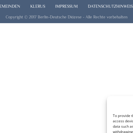
EMEINDEN
KLERUS
IMPRESSUM
DATENSCHUTZHINWEIS
Copyright © 2017 Berlin-Deutsche Diözese - Alle Rechte vorbehalten
To provide t
access devic
data such as
withdrawing 