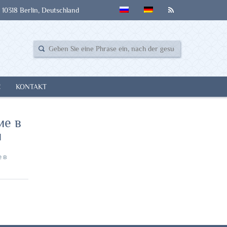
 10318 Berlin, Deutschland
E
KONTAKT
ие в
и
 в