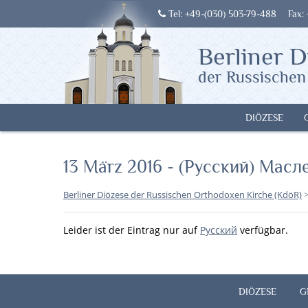
Tel: +49-(030) 503-79-488
Fax:
Berliner D
der Russischen
DIÖZESE
13 März 2016 - (Русский) Мас
Berliner Diözese der Russischen Orthodoxen Kirche (KdöR)
Leider ist der Eintrag nur auf
Русский
verfügbar.
DIÖZESE
G