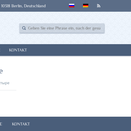
 10318 Berlin, Deutschland
E
KONTAKT
е
стыре
E
KONTAKT