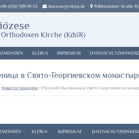
 +49-(030) 509-81-53
dioezese@rokmp.de
Wildensteiner Straße 10,
iözese
 Orthodoxen Kirche (KdöR)
GEMEINDEN
KLERUS
IMPRESSUM
DATENSCHUTZHINWEIS
леница в Свято-Георгиевском монастыр
>
Новости приходов
>
(Русский) Масленица в Свято-Георгиевском мона
EMEINDEN
KLERUS
IMPRESSUM
DATENSCHUTZHINWEIS