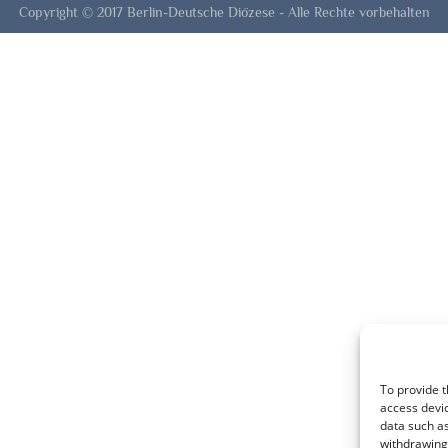
Copyright © 2017 Berlin-Deutsche Diözese - Alle Rechte vorbehalten
To provide t
access devic
data such as
withdrawing 