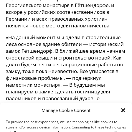
Георгиевского монастыря в Гётшендорфе, и
вскоре у российских соотечественников в
Германии и всех православных христиан
появится новое место для паломничества.
«На данный момент мы одели в строительные
леса основное здание обители — исторический
замок Гётшендорф. В ближайшее время начнем
снос старой крыши и строительство новой. Как
долго будем вести реставрационные работы по
замку, тоже пока неизвестно. Все упирается в
финансовые проблемы, — подчеркнул
наместник монастыря. — В будущем мы
планируем в замке сделать гостиницу для
паломников и православный духовно-
просветительский центр как для наших
Manage Cookie Consent
соотечественников, так и для всех желающих».
To provide the best experiences, we use technologies like cookies to
Вячеслав Ткачев, сайт «Радио Голос России»
store and/or access device information. Consenting to these technologies