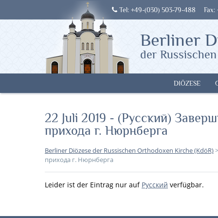
Tel: +49-(030) 503-79-488
Fax:
Berliner D
der Russischen
DIÖZESE
22 Juli 2019 - (Русский) Заве
прихода г. Нюрнберга
Berliner Diözese der Russischen Orthodoxen Kirche (KdöR)
прихода г. Нюрнберга
Leider ist der Eintrag nur auf
Русский
verfügbar.