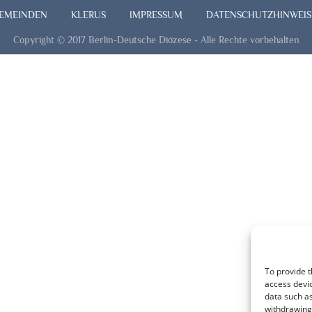
EMEINDEN
KLERUS
IMPRESSUM
DATENSCHUTZHINWEIS
Copyright © 2017 Berlin-Deutsche Diözese - Alle Rechte vorbehalten
To provide t
access devic
data such as
withdrawing 