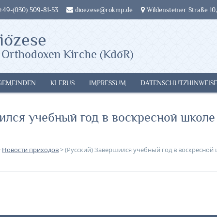
 +49-(030) 509-81-53
dioezese@rokmp.de
Wildensteiner Straße 10,
iözese
 Orthodoxen Kirche (KdöR)
GEMEINDEN
KLERUS
IMPRESSUM
DATENSCHUTZHINWEIS
ршился учебный год в воскресной школе
>
Новости приходов
>
(Русский) Завершился учебный год в воскресной