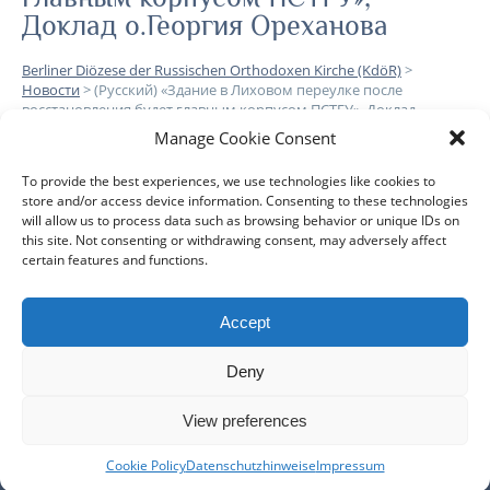
Доклад о.Георгия Ореханова
Berliner Diözese der Russischen Orthodoxen Kirche (KdöR)
>
Новости
>
(Русский) «Здание в Лиховом переулке после
восстановления будет главным корпусом ПСТГУ», Доклад
о.Георгия Ореханова
Manage Cookie Consent
To provide the best experiences, we use technologies like cookies to
Leider ist der Eintrag nur auf
Русский
verfügbar.
store and/or access device information. Consenting to these technologies
will allow us to process data such as browsing behavior or unique IDs on
this site. Not consenting or withdrawing consent, may adversely affect
certain features and functions.
Accept
DIÖZESE
GEMEINDEN
KLERUS
IMPRESSUM
Deny
DATENSCHUTZHINWEISE
KONTAKT
View preferences
Copyright © 2017 Berlin-Deutsche Diözese - Alle Rechte
Cookie Policy
Datenschutzhinweise
Impressum
vorbehalten