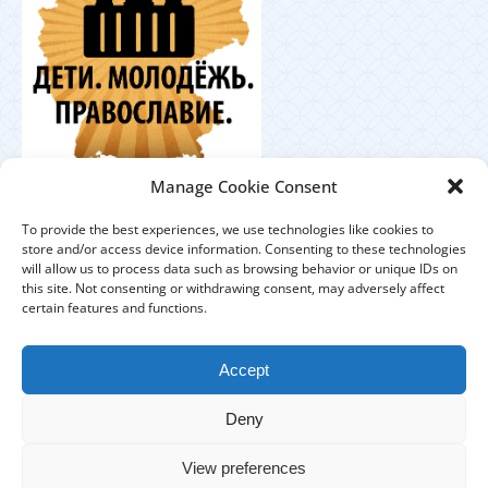
Координационный
Manage Cookie Consent
центр по работе с православной молодёжью в
Германии
To provide the best experiences, we use technologies like cookies to
store and/or access device information. Consenting to these technologies
will allow us to process data such as browsing behavior or unique IDs on
this site. Not consenting or withdrawing consent, may adversely affect
certain features and functions.
ЕПАРХИЯ
ПРИХОДЫ
ДУХОВЕНСТВО
Accept
IMPRESSUM
DATENSCHUTZHINWEISE
Deny
КОНТАКТЫ
View preferences