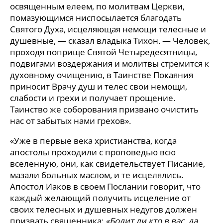
освященным елеем, по молитвам Церкви,
помазующимся ниспосылается благодать
Святого Духа, исцеляющая немощи телесные и
душевные, — сказал владыка Тихон. — Человек,
проходя поприще Святой Четыредесятницы,
подвигами воздержания и молитвы стремится к
духовному очищению, в Таинстве Покаяния
приносит Врачу душ и телес свои немощи,
слабости и грехи и получает прощение.
Таинство же соборования призвано очистить
нас от забытых нами грехов».
«Уже в первые века христианства, когда
апостолы проходили с проповедью всю
вселенную, они, как свидетельствует Писание,
мазали больных маслом, и те исцелялись.
Апостол Иаков в своем Послании говорит, что
каждый желающий получить исцеление от
своих телесных и душевных недугов должен
призвать священника:
«Болит ли кто в вас, да