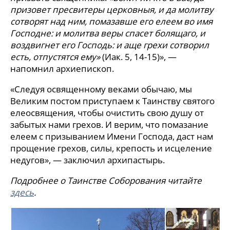
призовет пресвитеры церковныя, и да молитву
сотворят над ним, помазавше его елеем во имя
Господне: и молитва веры спасет болящаго, и
воздвигнет его Господь: и аще грехи сотворил
есть, отпустятся ему»
(Иак. 5, 14-15)», —
напомнил архиепископ.
«Следуя освященному веками обычаю, мы
Великим постом приступаем к Таинству святого
елеосвящения, чтобы очистить свою душу от
забытых нами грехов. И верим, что помазание
елеем с призыванием Имени Господа, даст нам
прощение грехов, силы, крепость и исцеление
недугов», — заключил архипастырь.
Подробнее о Таинстве Соборования читайте
здесь
.