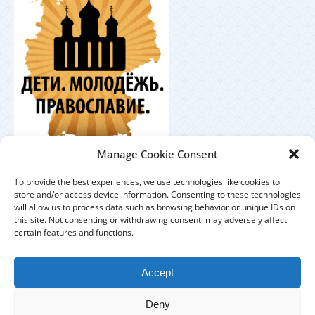
Координационный
Manage Cookie Consent
центр по работе с православной молодёжью в
Германии
To provide the best experiences, we use technologies like cookies to
store and/or access device information. Consenting to these technologies
will allow us to process data such as browsing behavior or unique IDs on
this site. Not consenting or withdrawing consent, may adversely affect
certain features and functions.
ЕПАРХИЯ
ПРИХОДЫ
ДУХОВЕНСТВО
Accept
IMPRESSUM
DATENSCHUTZHINWEISE
Deny