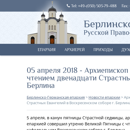
Tel: +49-(030) 503-79-488
Fax:
Берлинск
Русской Право
ЕПАРХИЯ
АРХИЕРЕЙ
ПРИХОДЫ
ДУХ
05 апреля 2018 - Архиепископ
чтением двенадцати Страстны
Берлина
Берлинско-Германская епархия
>
Новости епархии
>
Арх
Страстных Евангелий в Воскресенском соборе г. Берлин
5 апреля, в канун пятницы Страстной седмицы, 
епархией совершил утреню Великой Пятницы с чте
кафедральном Воскресенском соборе г. Берлина.