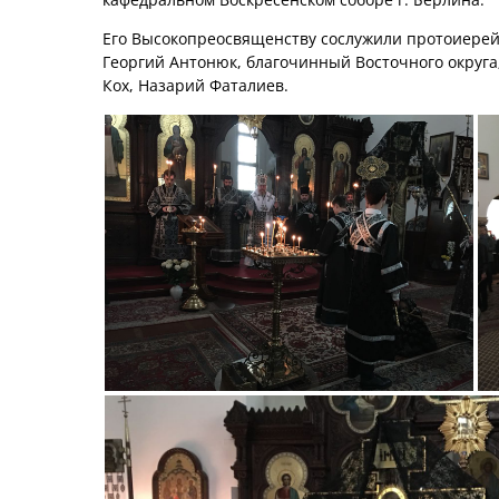
Его Высокопреосвященству сослужили протоиерей
Георгий Антонюк, благочинный Восточного округа
Кох, Назарий Фаталиев.