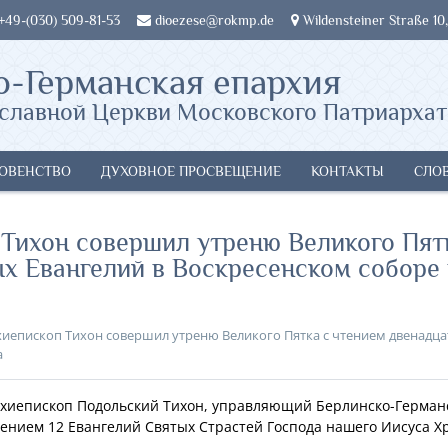
 +49-(030) 509-81-53
dioezese@rokmp.de
Wildensteiner Straße 10,
о-Германская епархия
славной Церкви Московского Патриархат
ОВЕНСТВО
ДУХОВНОЕ ПРОСВЕЩЕНИЕ
КОНТАКТЫ
СЛО
 Тихон совершил утреню Великого Пят
х Евангелий в Воскресенском соборе 
иепископ Тихон совершил утреню Великого Пятка с чтением двенадца
а
архиепископ Подольский Тихон, управляющий Берлинско-Герман
нием 12 Евангелий Святых Страстей Господа нашего Иисуса Хр