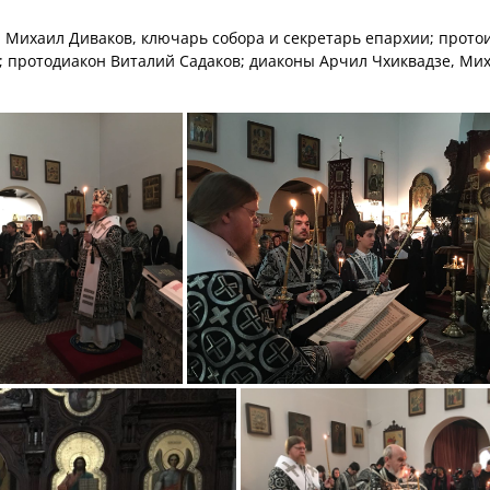
 Михаил Диваков, ключарь собора и секретарь епархии; прото
; протодиакон Виталий Садаков; диаконы Арчил Чхиквадзе, Ми