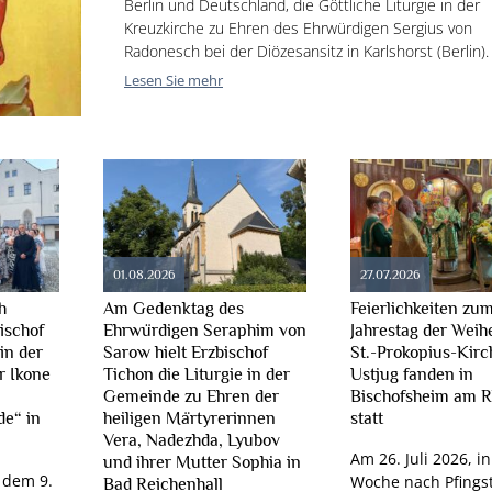
Berlin und Deutschland, die Göttliche Liturgie in der
Kreuzkirche zu Ehren des Ehrwürdigen Sergius von
Radonesch bei der Diözesansitz in Karlshorst (Berlin).
Lesen Sie mehr
01.08.2026
27.07.2026
h
Am Gedenktag des
Feierlichkeiten zum
bischof
Ehrwürdigen Seraphim von
Jahrestag der Weih
in der
Sarow hielt Erzbischof
St.-Prokopius-Kirc
r Ikone
Tichon die Liturgie in der
Ustjug fanden in
Gemeinde zu Ehren der
Bischofsheim am R
de“ in
heiligen Märtyrerinnen
statt
Vera, Nadezhda, Lyubov
Am 26. Juli 2026, in
und ihrer Mutter Sophia in
 dem 9.
Woche nach Pfings
Bad Reichenhall