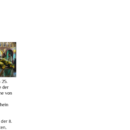
 25.
e der
he von
hein
 der 8.
ten,