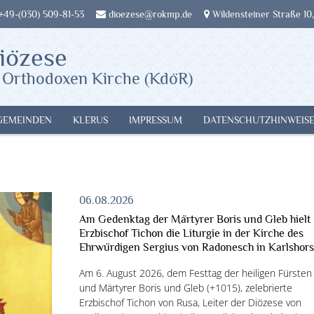
 +49-(030) 509-81-53
dioezese@rokmp.de
Wildensteiner Straße 10,
iözese
 Orthodoxen Kirche (KdöR)
GEMEINDEN
KLERUS
IMPRESSUM
DATENSCHUTZHINWEIS
06.08.2026
Am Gedenktag der Märtyrer Boris und Gleb hielt
Erzbischof Tichon die Liturgie in der Kirche des
Ehrwürdigen Sergius von Radonesch in Karlshors
Am 6. August 2026, dem Festtag der heiligen Fürsten
und Märtyrer Boris und Gleb (+1015), zelebrierte
Erzbischof Tichon von Rusa, Leiter der Diözese von