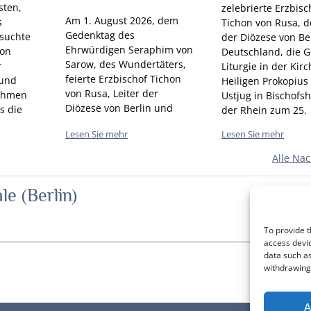
sten,
zelebrierte Erzbisc
Am 1. August 2026, dem
s
Tichon von Rusa, de
Gedenktag des
esuchte
der Diözese von Be
Ehrwürdigen Seraphim von
von
Deutschland, die G
Sarow, des Wundertäters,
r
Liturgie in der Kir
feierte Erzbischof Tichon
 und
Heiligen Prokopius
von Rusa, Leiter der
Rahmen
Ustjug in Bischofs
Diözese von Berlin und
s die
der Rhein zum 25.
Deutschland, die Göttliche
ierte
Jahrestag der Weih
Lesen Sie mehr
Lesen Sie mehr
Liturgie in der Gemeinde
ie in der
Kirche.
der Heiligen Märtyrerinnen
 der
Alle Nac
Vera, Nadezhda, Lyubov
tter
und ihrer Mutter Sophia in
e“.
e (Berlin)
Bad Reichenhall.
To provide t
access devic
data such as
withdrawing 
A