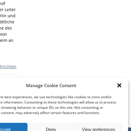
hof
r Leiter
rlin und
öttliche
che des
 von
heim an
e der
hrichten
Manage Cookie Consent
he best experiences, we use technologies like cookies to store and/or
e information. Consenting to these technologies will allow us to process
 browsing behavior or unique IDs on this site. Not consenting or
consent, may adversely affect certain features and functions.
ccept
Deny
View preferences