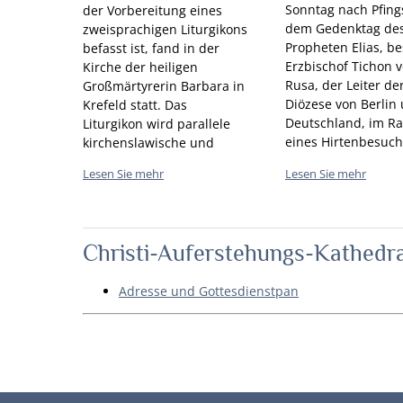
Sonntag nach Pfing
der Vorbereitung eines
dem Gedenktag de
zweisprachigen Liturgikons
Propheten Elias, b
befasst ist, fand in der
Erzbischof Tichon 
Kirche der heiligen
Rusa, der Leiter de
Großmärtyrerin Barbara in
Diözese von Berlin
Krefeld statt. Das
Deutschland, im 
Liturgikon wird parallele
eines Hirtenbesuch
kirchenslawische und
Stadt Passau und fe
deutsche Texte enthalten.
Lesen Sie mehr
Lesen Sie mehr
die Göttliche Liturg
Gemeinde zu Ehren
Ikone der Gottesmu
„Unerwartete Freud
Christi-Auferstehungs-Kathedral
Adresse und Gottesdienstpan