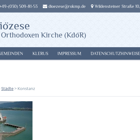
 +49-(030) 509-81-53
dioezese@rokmp.de
Wildensteiner Straße 10,
iözese
 Orthodoxen Kirche (KdöR)
GEMEINDEN
KLERUS
IMPRESSUM
DATENSCHUTZHINWEIS
>
Städte
>
Konstanz