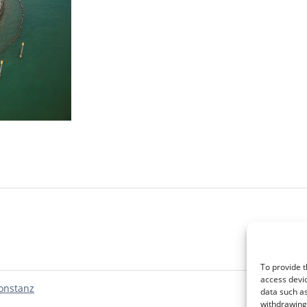
To provide t
access devic
onstanz
data such as
withdrawing 