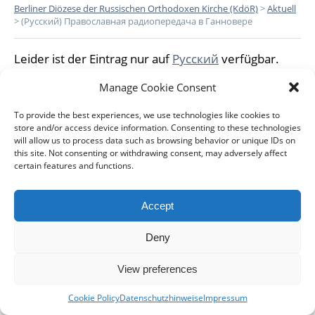
Berliner Diözese der Russischen Orthodoxen Kirche (KdöR)
>
Aktuell
>
(Русский) Православная радиопередача в Ганновере
Leider ist der Eintrag nur auf
Русский
verfügbar.
Manage Cookie Consent
To provide the best experiences, we use technologies like cookies to
store and/or access device information. Consenting to these technologies
will allow us to process data such as browsing behavior or unique IDs on
this site. Not consenting or withdrawing consent, may adversely affect
DIÖZESE
GEMEINDEN
KLERUS
IMPRESSUM
certain features and functions.
DATENSCHUTZHINWEISE
KONTAKT
Accept
Copyright © 2017 Berlin-Deutsche Diözese - Alle Rechte
Deny
vorbehalten
View preferences
Cookie Policy
Datenschutzhinweise
Impressum