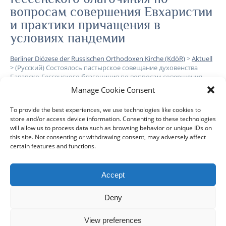
вопросам совершения Евхаристии
и практики причащения в
условиях пандемии
Berliner Diözese der Russischen Orthodoxen Kirche (KdöR)
>
Aktuell
>
(Русский) Состоялось пастырское совещание духовенства
Баварско-Гессенского благочиния по вопросам совершения
Евхаристии и практики причащения в условиях пандемии
Manage Cookie Consent
To provide the best experiences, we use technologies like cookies to
Leider ist der Eintrag nur auf
Русский
verfügbar.
store and/or access device information. Consenting to these technologies
will allow us to process data such as browsing behavior or unique IDs on
this site. Not consenting or withdrawing consent, may adversely affect
certain features and functions.
Accept
DIÖZESE
GEMEINDEN
KLERUS
IMPRESSUM
Deny
DATENSCHUTZHINWEISE
KONTAKT
View preferences