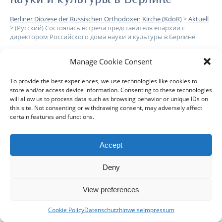
Berliner Diözese der Russischen Orthodoxen Kirche (KdöR)
>
Aktuell
>
(Русский) Состоялась встреча представителя епархии с
директором Российского дома науки и культуры в Берлине
Manage Cookie Consent
Leider ist der Eintrag nur auf
Русский
verfügbar.
To provide the best experiences, we use technologies like cookies to
store and/or access device information. Consenting to these technologies
will allow us to process data such as browsing behavior or unique IDs on
this site. Not consenting or withdrawing consent, may adversely affect
certain features and functions.
DIÖZESE
GEMEINDEN
KLERUS
IMPRESSUM
Accept
DATENSCHUTZHINWEISE
KONTAKT
Deny
Copyright © 2017 Berlin-Deutsche Diözese - Alle Rechte
View preferences
vorbehalten
Cookie Policy
Datenschutzhinweise
Impressum